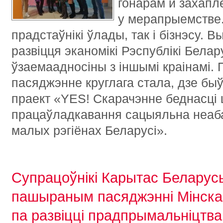
гонарам и захап
у мерапрыемстве.
прадстаўнікі ўлады, так і бізнэсу. 
развіцця эканомікі Рэспублікі Белар
ўзаемаадносіны з іншымі краінамі
пасяджэнне круглага стала, дзе бы
праект «YES! Скарачэнне беднасці
працаўладкавання сацыяльна неаба
малых рэгіёнах Беларусі».
Супрацоўнікі Карытас Беларусь
пашыраным пасяджэнні Мінска
па развіцці прадпрымальніцтва 