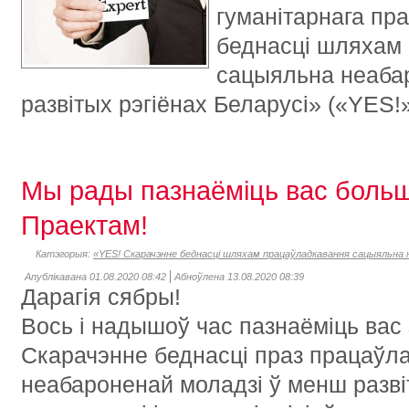
гуманітарнага пр
беднасці шляхам
сацыяльна неаба
развітых рэгіёнах Беларусі» («YES!»
Мы рады пазнаёміць вас больш
Праектам!
Катэгорыя:
«YES! Скарачэнне беднасці шляхам працаўладкавання сацыяльна н
Апублікавана 01.08.2020 08:42
Абноўлена 13.08.2020 08:39
Дарагія сябры!
Вось і надышоў час пазнаёміць вас
Скарачэнне беднасці праз працаўл
неабароненай моладзі ў менш развіт