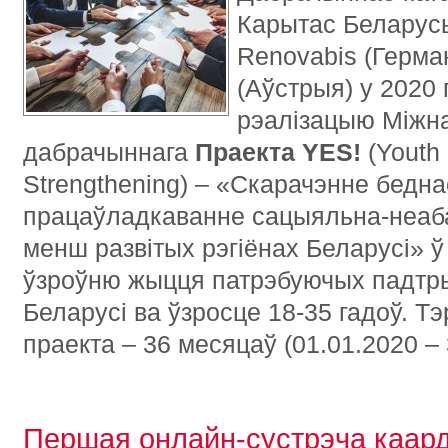
Карытас Беларусь
Renovabis (Германі
(Аўстрыя) у 2020 
рэалізацыю Міжна
дабрачыннага
П
раекта YES!
(Youth
Strengthening) – «Скарачэнне бедна
працаўладкаванне сацыяльна-неаб
менш развітых рэгіёнах Беларусі» 
ўзроўню жыцця патрэбуючых падтр
Беларусі ва ўзросце 18-35 гадоў. Т
праекта – 36 месяцаў (01.01.2020 – 
Першая онлайн-сустрэча каар