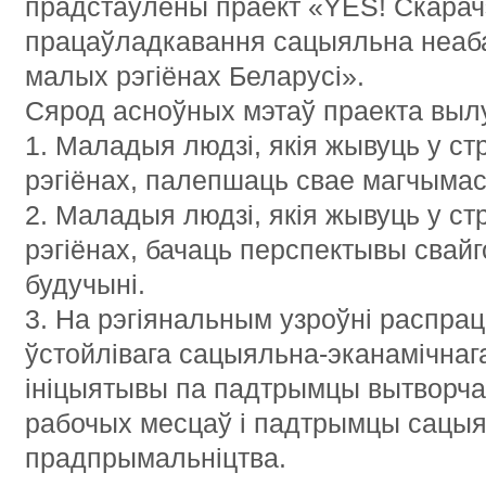
прадстаўлены праект «YES! Скарач
працаўладкавання сацыяльна неаба
малых рэгіёнах Беларусі».
Сярод асноўных мэтаў праекта выл
1. Маладыя людзі,
якія жывуць у с
рэгіёнах, палепшаць свае магчымас
2. Маладыя людзі, якія жывуць у с
рэгіёнах, бачаць перспектывы свайг
будучыні.
3. На рэгіянальным узроўні распрац
ўстойлівага сацыяльна-эканамічнаг
ініцыятывы па падтрымцы вытворча
рабочых месцаў і падтрымцы сацыя
прадпрымальніцтва.