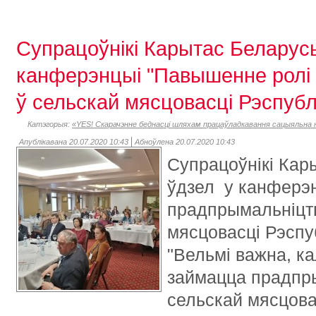
Супрацоўнікі Карытас Беларусь
канферэнцыі "Павышенне ролі
ў сельскай мясцовасці Рэспубл
Катэгорыя:
«YES! Скарачэнне беднасці шляхам працаўладкавання сацыяльна н
Апублікавана 20.07.2020 10:43
Абноўлена 20.07.2020 10:43
Супрацоўнікі Кар
ўдзел у канферэ
прадпрымальніцтв
мясцовасці Рэспуб
"Вельмі важна, ка
займацца прадпр
сельскай мясцова