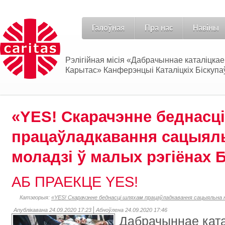
Галоўная
Пра нас
Навіны
Рэлігійная місія «Дабрачыннае каталіцка
Карытас» Канферэнцыі Каталіцкіх Біскупаў
«YES! Скарачэнне беднасц
працаўладкавання сацыял
моладзі ў малых рэгіёнах 
АБ ПРАЕКЦЕ YES!
Катэгорыя:
«YES! Скарачэнне беднасці шляхам працаўладкавання сацыяльна н
Апублікавана 24.09.2020 17:23
Абноўлена 24.09.2020 17:46
Дабрачыннае ката