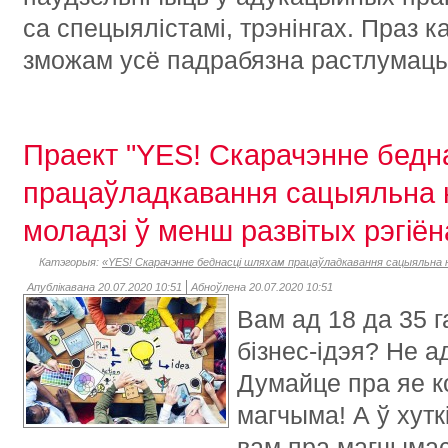
са спецыялістамі, трэнінгах. Праз к
зможам усё падрабязна растлумацы
Праект "YES! Скарачэнне бедн
працаўладкавання сацыяльна 
моладзі ў менш развітых рэгіён
Катэгорыя:
«YES! Скарачэнне беднасці шляхам працаўладкавання сацыяльна н
Апублікавана 20.07.2020 10:51
Абноўлена 20.07.2020 10:51
Вам ад 18 да 35 г
бізнес-ідэя? Не а
Думайце пра яе к
магчыма! А ў хут
вам пра магчымас