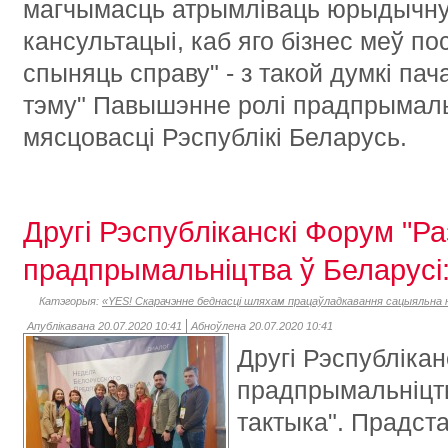
магчымасць атрымліваць юрыдычную
кансультацыі, каб яго бізнес меў п
спыняць справу" - з такой думкі п
тэму" Павышэнне ролі прадпрымаль
мясцовасці Рэспублікі Беларусь.
Другі Рэспубліканскі Форум "Ра
прадпрымальніцтва ў Беларусі: 
Катэгорыя:
«YES! Скарачэнне беднасці шляхам працаўладкавання сацыяльна н
Апублікавана 20.07.2020 10:41
Абноўлена 20.07.2020 10:41
Другі Рэспублікан
прадпрымальніцтва
тактыка". Прадстаў