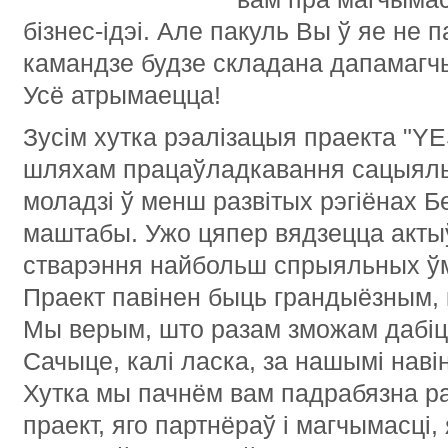
бізнес-ідэі. Але пакуль Вы ў яе не
камандзе будзе складана дапамагч
Усё атрымаецца!
Зусім хутка рэалізацыя праекта "Y
шляхам працаўладкавання сацыял
моладзі ў менш развітых рэгіёнах 
маштабы. Ужо цяпер вядзецца акты
стварэння найбольш спрыяльных ўмо
Праект павінен быць грандыёзным,
Мы верым, што разам зможам дабіцц
Сачыце, калі ласка, за нашымі навін
Хутка мы пачнём вам падрабязна р
праект, яго партнёраў і магчымасці,