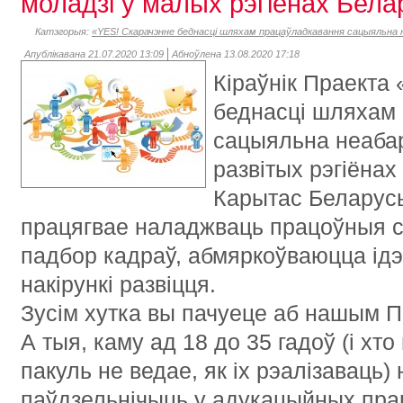
моладзі ў малых рэгіёнах Бела
Катэгорыя:
«YES! Скарачэнне беднасці шляхам працаўладкавання сацыяльна н
Апублікавана 21.07.2020 13:09
Абноўлена 13.08.2020 17:18
Кіраўнік Праекта
беднасці шляхам
сацыяльна неаба
развітых рэгіёнах
Карытас Беларусь
працягвае наладжваць працоўныя сув
падбор кадраў, абмяркоўваюцца ідэ
накірункі развіцця.
Зусім хутка вы пачуеце аб нашым П
А тыя, каму ад 18 до 35 гадоў (і хто 
пакуль не ведае, як іх рэалізаваць)
паўдзельнічыць у адукацыйных пра