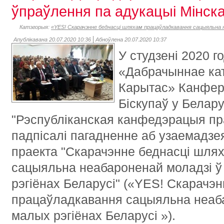
ўпраўлення па адукацыі Мінск
Катэгорыя:
«YES! Скарачэнне беднасці шляхам працаўладкавання сацыяльна н
Апублікавана 20.07.2020 10:36
Абноўлена 20.07.2020 10:37
У студзені 2020 го
«Дабрачыннае кат
Карытас» Канферэ
Біскупаў у Белару
"Рэспубліканская канфедэрацыя п
падпісалі пагадненне аб узаемадзея
праекта "Скарачэнне беднасці шля
сацыяльна неабароненай моладзі ў
рэгіёнах Беларусі" («YES! Скарачэ
працаўладкавання сацыяльна неаба
малых рэгіёнах Беларусі »).