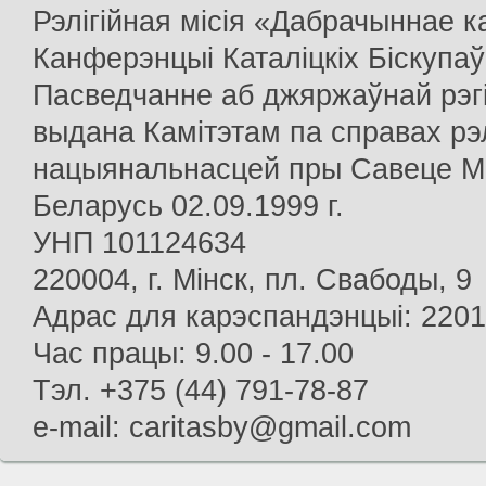
Рэлігійная місія «Дабрачыннае 
Канферэнцыі Каталіцкіх Біскупаў
Пасведчанне аб джяржаўнай рэг
выдана Камітэтам па справах рэлі
нацыянальнасцей пры Савеце Мін
Беларусь 02.09.1999 г.
УНП 101124634
220004, г. Мінск, пл. Свабоды, 9
Адрас для карэспандэнцыі: 22013
Час працы: 9.00 - 17.00
Тэл. +375 (44) 791-78-87
e-mail: caritasby@gmail.com