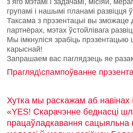
з яго мэтамі і задачамі, місіяй, ме
групамі і нашымі планамі развіцця 
Таксама з прэзентацыі вы зможаце
партнёрах, мэтах ўстойлівага развіц
Мы імкнуліся зрабіць прэзентацыю 
карыснай!
Запрашаем вас паглядзець яе разам
Прагляд\спампоўванне прэзента
Хутка мы раскажам аб навінах 
«YES! Скарачэнне беднасці ш
працаўладкавання сацыяльна 