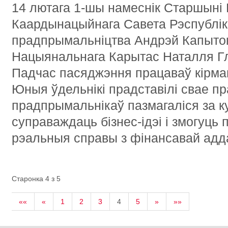
14 лютага 1-шы намеснік Старшын
Каардынацыйнага Савета Рэспублі
прадпрымальніцтва Андрэй Капыток
Нацыянальнага Карытас Наталля Гл
Падчас пасяджэння працаваў кірмаш
Юныя ўдельнікі прадставілі свае п
прадпрымальнікаў пазмагаліся за ку
суправаждаць бізнес-ідэі і змогуць п
рэальныя справы з фінансавай адд
Старонка 4 з 5
««
«
1
2
3
4
5
»
»»