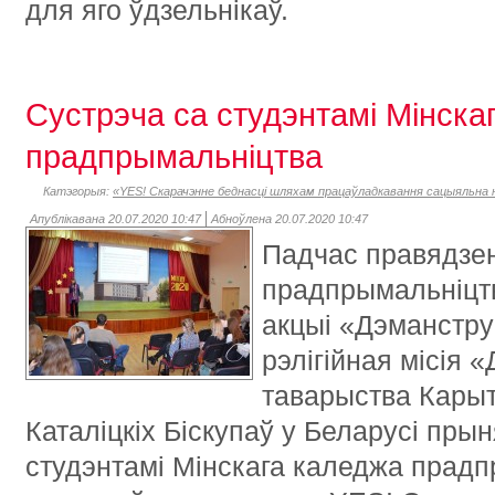
для яго ўдзельнікаў.
Сустрэча са студэнтамі Мінска
прадпрымальніцтва
Катэгорыя:
«YES! Скарачэнне беднасці шляхам працаўладкавання сацыяльна н
Апублікавана 20.07.2020 10:47
Абноўлена 20.07.2020 10:47
Падчас правядзе
прадпрымальніцтв
акцыі «Дэманстру
рэлігійная місія 
таварыства Кары
Каталіцкіх Біскупаў у Беларусі прын
студэнтамі Мінскага каледжа прадп