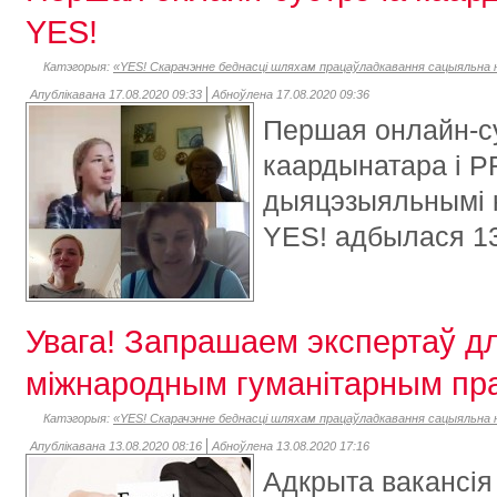
YES!
Катэгорыя:
«YES! Скарачэнне беднасці шляхам працаўладкавання сацыяльна н
Апублікавана 17.08.2020 09:33
Абноўлена 17.08.2020 09:36
Першая онлайн-с
каардынатара і P
дыяцэзыяльнымі 
YES! адбылася 13
Увага! Запрашаем экспертаў дл
міжнародным гуманітарным пр
Катэгорыя:
«YES! Скарачэнне беднасці шляхам працаўладкавання сацыяльна н
Апублікавана 13.08.2020 08:16
Абноўлена 13.08.2020 17:16
Адкрыта вакансія