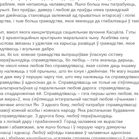
праблем, якія непакояць чалавецтва. Яшчэ больш яны патрабуюць,
едчылі. Без праўды, даверу і любові да праўды няма грамадскай
кая дзейнасць становіцца залежнай ад прыватных інтарэсаў i логікі
ства, і тым больш грамадства, якое імкнецца да глабалізацыі ў так
ынцып, вакол якога канцэнтруецца сацыяльнае вучэнне Касцёла. Гэты
 ў арыентацыйных крытэрыях маральнага чыну. Асабліва хачу
дмыслова звязаны з удзелам на карысць развіцця ў грамадстве, якое
ядлівасць i агульнае дабро.
as, ibi ius: кожнае грамадства выпрацоўвае ўласную сістэму
ераўзыходзіць справядлівасць, бо любіць – гэта значыць дарыць,
е ніколі няма любові без справядлівасці, якая схіляе даць іншаму
у належыць з той прычыны, што ён існуе і дзейнічае. Не магу інша
 не дам яму ў першую чаргу тое, што яму належыць па справядлівасц
равядлівы ў адносінах да іх. Справядлівасць не толькі не з’яўляецц
е альтэрнатыўная ці паралельная любові дарога: справядлівасць
а спадарожнічае ёй. Справядлівасць – гэта першы шлях любові, як
ая мера»2, яна з’яўляецца інтэгральнай часткай любові «ўчынкам і
хвочвае апостал Ян. З аднаго боку, любоў патрабуе справядлівасці:
авоў кожнай асобы i кожнага народу. Яна распачынае будаванне
 справядлівасцю. З другога боку, любоў пераўзыходзіць
а з логікай дару i прабачэння3. Горад чалавека не вырастае
вамі і абавязкамі, але яшчэ больш i ў першую чаргу дзякуючы
насці i еднасці. Любоў заўсёды паказвае ў чалавечых адносінах
 і збаўчую каштоўнасць усялякім справам справядлівасці ў свеце