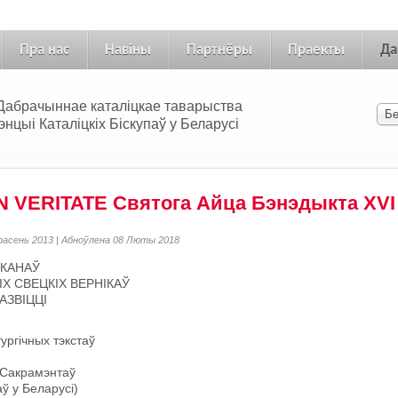
Пра нас
Навіны
Партнёры
Праекты
Да
 «Дабрачыннае каталіцкае таварыства
цыі Каталіцкіх Біскупаў у Беларусі
N VERITATE Святога Айца Бэнэдыкта XVI
ерасень 2013 | Абноўлена 08 Люты 2018
ЯКАНАЎ
Х СВЕЦКІХ ВЕРНІКАЎ
АЗВІЦЦІ
ургічных тэкстаў
ы Сакрамэнтаў
ў у Беларусі)