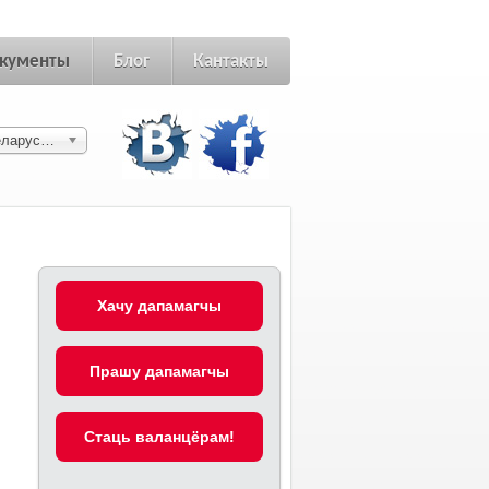
кументы
Блог
Кантакты
Беларуская
Хачу дапамагчы
Прашу дапамагчы
Cтаць валанцёрам!