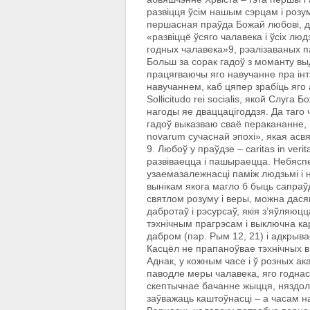
развіцця ўсім нашым сэрцам i розу
першасная праўда Божай любові, д
«развіццё ўсяго чалавека i ўсіх л
годных чалавека»9, рэалізаваных п
Больш за сорак гадоў з моманту вы
працягваючы яго навучанне пра інт
навучаннем, каб цяпер зрабіць яго 
Sollicitudo rei socialis, якой Слуг
нагоды яе дваццацігоддзя. Да таго 
гадоў выказваю сваё перакананне, 
novarum сучаснай эпохі», якая асв
9. Любоў у праўдзе – caritas in veri
развіваецца і пашыраецца. Небясп
узаемазалежнасці паміж людзьмі і 
вынікам якога магло б быць сапраў
святлом розуму i веры, можна дася
дабротаў i рэсурсаў, якія з’яўляюц
тэхнічным прагрэсам i выключна ка
дабром (пар. Рым 12, 21) i адкрыв
Касцёл не прапаноўвае тэхнічных в
Аднак, у кожным часе i ў розных а
паводле меры чалавека, яго годнасц
скептычнае бачанне жыцця, няздоль
заўважаць каштоўнасці – а часам на