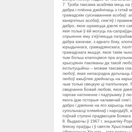
7. Трэба таксама асабліва мець на 
дабра i плённа дзейнічаць з гэтай 
грамадскім суіснаваннем асобаў: а
канкрэтных асобаў, сем’яў і праме
дабро, якое шукаецца дзеля яго сам
якія толькі ў ёй могуць па-сапраўд
спрыянне яму з’яўляецца патрабава
дабра азначае, з аднаго боку, клопа
юрыдычнага, грамадзянскага, паліт
грамадскага жыцця, якое такім чын
тым больш клапоцімся пра агульна
хрысціянін пакліканы да такой любо
інстытуцыйны – можам таксама ска
любоў, якая непасрэдна датычыць бл
любоў ажыўляе дзейнасць на карыс
чым толькі свецкую ці палітычную. 
сведчанне Божай любові, якое дзея
чэрпае натхненне i падтрымку ў л
якога ідзе гісторыя чалавечай сям’і
дабро i дзеянне на яго карысць па
супольнасці плямёнаў i народаў5, к
пэўнай ступені прадвесцем Божага 
8. Выдаючы ў 1967 г. энцыкліку Po
бляску праўды i ў святле Хрыстовай
абвяшчэнне Хрыста – гэта першы і 