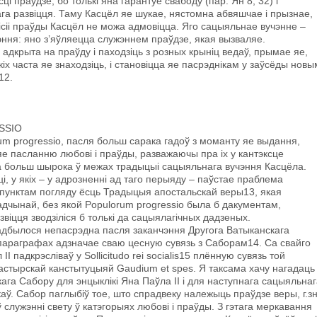
і праўдзе, бо толькі яна гарантуе свабоду (пар. Ян 8, 32) i
га развіцця. Таму Касцёл яе шукае, нястомна абвяшчае i прызнае,
місіі праўды Касцёл не можа адмовіцца. Яго сацыяльнае вучэнне –
ння: яно з’яўляецца служэннем праўдзе, якая вызваляе.
адкрыта на праўду і паходзіць з розных крыніц ведаў, прымае яе,
іх часта яе знаходзіць, i становіцца яе пасрэднікам у заўсёды новы
12.
SSIO
m progressio, пасля больш сарака гадоў з моманту яе выдання,
яе пасланню любові i праўды, разважаючы пра іх у кантэксце
a больш шырока ў межах традыцыі сацыяльнага вучэння Касцёла.
, у якіх – у адрозненні ад таго перыяду – паўстае праблема
 пунктам погляду ёсць Традыцыя апостальскай веры13, якая
адчынай, без якой Populorum progressio была б дакументам,
віцця зводзіліся б толькі да сацыялагічных дадзеных.
 адбылося непасрэдна пасля заканчэння Другога Ватыканскага
параграфах адзначае сваю цесную сувязь з Саборам14. Са свайго
I падкрэсліваў у Sollicitudo rei socialis15 плённую сувязь той
 Пастырскай канстытуцыяй Gaudium et spes. Я таксама хачу нагадаць
ага Сабору для энцыклікі Яна Паўла II і для наступнага сацыяльна
. Сабор паглыбіў тое, што спрадвеку належыць праўдзе веры, г.зн
 служэнні свету ў катэгорыях любові i праўды. З гэтага меркавання