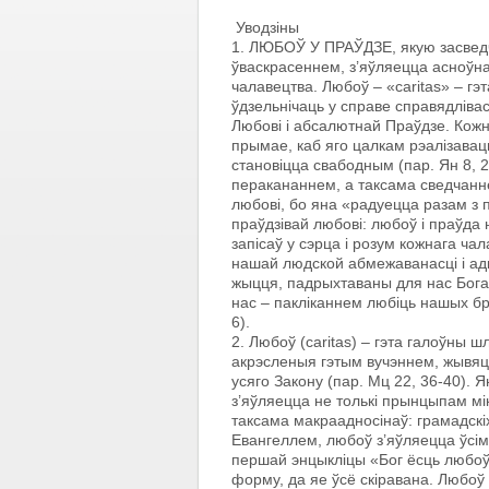
Уводзіны
1. ЛЮБОЎ У ПРАЎДЗЕ, якую засведч
ўваскрасеннем, з’яўляецца асноўна
чалавецтва. Любоў – «caritas» – гэ
ўдзельнічаць у справе справядлівас
Любові i абсалютнай Праўдзе. Кожны
прымае, каб яго цалкам рэалізавац
становіцца свабодным (пар. Ян 8, 
перакананнем, а таксама сведчанн
любові, бо яна «радуецца разам з п
праўдзівай любові: любоў і праўда 
запісаў у сэрца i розум кожнага ча
нашай людской абмежаванасці i адк
жыцця, падрыхтаваны для нас Богам
нас – пакліканнем любіць нашых бр
6).
2. Любоў (caritas) – гэта галоўны 
акрэсленыя гэтым вучэннем, жывяцц
усяго Закону (пар. Мц 22, 36-40). 
з’яўляецца не толькі прынцыпам мі
таксама макраадносінаў: грамадскі
Евангеллем, любоў з’яўляецца ўсім, 
першай энцыкліцы «Бог ёсць любоў» 
форму, да яе ўсё скіравана. Любоў 