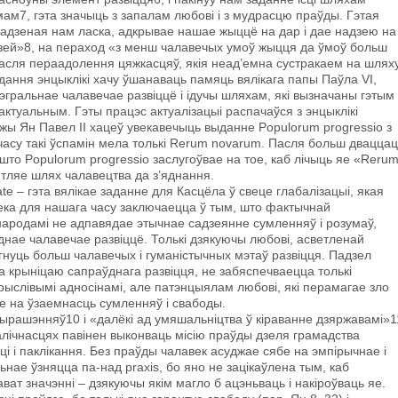
мам7, гэта значыць з запалам любові i з мудрасцю праўды. Гэтая
адзеная нам ласка, адкрывае нашае жыццё на дар i дае надзею на
юдзей»8, на пераход «з менш чалавечых умоў жыцця да ўмоў больш
асля пераадолення цяжкасцяў, якія неад’емна сустракаем на шляху
дання энцыклікі хачу ўшанаваць памяць вялікага папы Паўла VI,
эгральнае чалавечае развіццё i ідучы шляхам, які вызначаны гэтым
актуальным. Гэты працэс актуалізацыі распачаўся з энцыклікі
а Божы Ян Павел II хацеў увекавечыць выданне Populorum progressio з
часу такі ўспамін мела толькі Rerum novarum. Пасля больш дваццац
што Populorum progressio заслугоўвае на тое, каб лічыць яе «Reru
ятляе шлях чалавецтва да з’яднання.
tate – гэта вялікае заданне для Касцёла ў свеце глабалізацыі, якая
ека для нашага часу заключаецца ў тым, што фактычнай
народамі не адпавядае этычнае садзеянне сумленняў i розумаў,
днае чалавечае развіццё. Толькі дзякуючы любові, асветленай
гнуць больш чалавечых і гуманістычных мэтаў развіцця. Падзел
ца крыніцаю сапраўднага развіцця, не забяспечваецца толькі
рыслівымі адносінамі, але патэнцыялам любові, які перамагае зло
ае на ўзаемнасць сумленняў i свабоды.
ырашэнняў10 i «далёкі ад умяшальніцтва ў кіраванне дзяржавамі»1
калічнасцях павінен выконваць місію праўды дзеля грамадства
і і паклікання. Без праўды чалавек асуджае сябе на эмпірычнае i
нае ўзняцца па-над praxis, бо яно не зацікаўлена тым, каб
ват значэнні – дзякуючы якім магло б ацэньваць і накіроўваць яе.