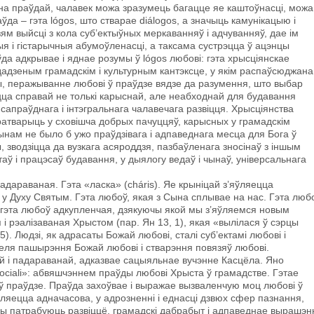
нена праўдай, чалавек можа зразумець багацце яе каштоўнасці, можа
ўда – гэта lógos, што стварае diálogos, a значыць камунікацыю i
м выйсці з кола суб’ектыўных меркаванняў i адчуванняў, дае ім
 і гістарычныя абумоўленасці, а таксама сустрэцца ў ацэнцы
ўда адкрывае i яднае розумы ў lógos любові: гэта хрысціянскае
дадзеным грамадскім і культурным кантэксце, у якім распаўсюджана
ы, перажыванне любові ў праўдзе вядзе да разумення, што выбар
цца справай не толькі карыснай, але неабходнай для будавання
сапраўднага і інтэгральнага чалавечага развіцця. Хрысціянства
атварыць у сховішча добрых пачуццяў, карысных у грамадскім
чынам не было б ужо праўдзівага і адпаведнага месца для Бога ў
 зводзіцца да вузкага асяроддзя, пазбаўленага зносінаў з іншым
ў i працэсаў будавання, у дыялогу ведаў i чынаў, універсальнага
падараваная. Гэта «ласка» (cháris). Яе крыніцай з’яўляецца
у Духу Святым. Гэта любоў, якая з Сына сплывае на нас. Гэта люб
 гэта любоў адкупленчая, дзякуючы якой мы з’яўляемся новым
i рэалізаваная Хрыстом (пар. Ян 13, 1), якая «вылілася ў сэрцы
). Людзі, як адрасаты Божай любові, сталі суб’ектамі любові i
зеля пашырэння Божай любові i стварэння повязяў любові.
й і падараванай, адказвае сацыяльнае вучэнне Касцёла. Яно
re sociali»: абвяшчэннем праўды любові Хрыста ў грамадстве. Гэтае
 ў праўдзе. Праўда захоўвае i выражае вызваленчую моц любові ў
ўляецца адначасова, у адрозненні i еднасці дзвюх сфер пазнання,
ды патрабуюць развіццё, грамадскі дабрабыт i адпаведнае вырашэн