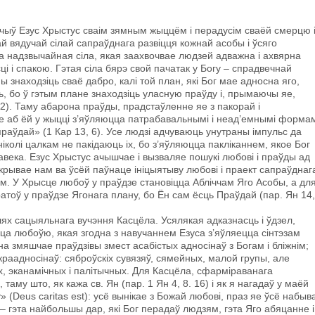
ыў Езус Хрыстус сваім зямным жыццём і перадусім сваёй смерцю 
й вядучай сілай сапраўднага развіцця кожнай асобы i ўсяго
та надзвычайная сіла, якая заахвочвае людзей адважна i ахвярна
ці i спакою. Гэтая сіла бярэ свой пачатак у Богу – спрадвечнай
 знаходзіць сваё дабро, калі той план, які Бог мае адносна яго,
ь, бо ў гэтым плане знаходзіць уласную праўду і, прымаючы яе,
22). Таму абарона праўды, прадстаўленне яе з пакорай i
е аб ёй у жыцці з’яўляюцца патрабавальнымі i неад’емнымі формам
раўдай» (1 Кар 13, 6). Усе людзі адчуваюць унутраны імпульс да
ніколі цалкам не пакідаюць іх, бо з’яўляюцца пакліканнем, якое Бог
лавека. Езус Хрыстус ачышчае i вызваляе пошукі любові і праўды ад
рывае нам ва ўсёй паўнаце ініцыятыву любові i праект сапраўднаг
. У Хрысце любоў у праўдзе становіцца Абліччам Яго Асобы, a дл
атоў у праўдзе Ягонага плану, бо Ён сам ёсць Праўдай (пар. Ян 14,
шлях сацыяльнага вучэння Касцёла. Усялякая адказнасць i ўдзел,
а любоўю, якая згодна з навучаннем Езуса з’яўляецца сінтэзам
Яна змяшчае праўдзівы змест асабістых адносінаў з Богам i бліжнім;
краадносінаў: сяброўскіх сувязяў, сямейных, малой групы, але
х, эканамічных i палітычных. Для Касцёла, сфарміраванага
таму што, як кажа св. Ян (пар. 1 Ян 4, 8. 16) i як я нагадаў у маёй
(Deus caritas est): усё вынікае з Божай любові, праз яе ўсё набыв
– гэта найбольшы дар, які Бог перадаў людзям, гэта Яго абяцанне i