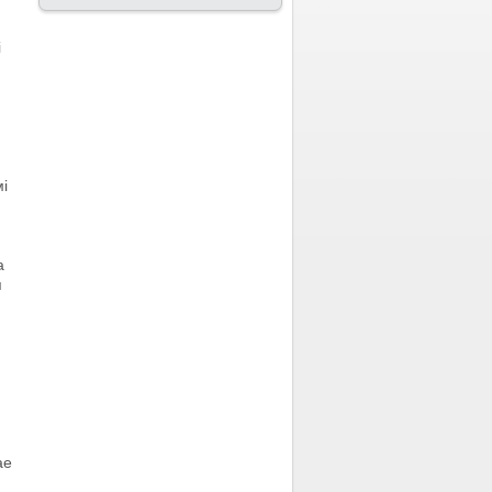
і
і
а
я
ае