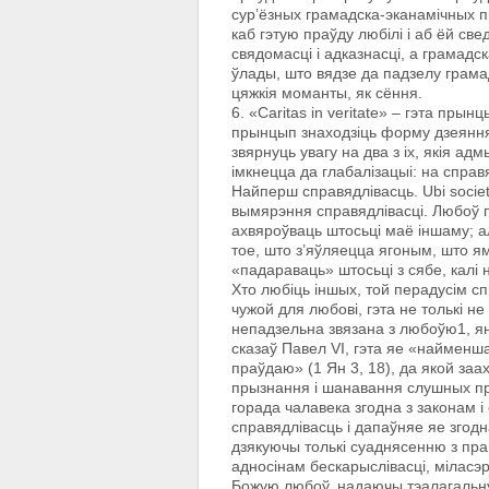
сур’ёзных грамадска-эканамічных 
каб гэтую праўду любілі i аб ёй св
свядомасці i адказнасці, а грамадс
ўлады, што вядзе да падзелу грамад
цяжкія моманты, як сёння.
6. «Caritas in veritate» – гэта пр
прынцып знаходзіць форму дзеяння
звярнуць увагу на два з іх, якія а
імкнецца да глабалізацыі: на справ
Найперш справядлівасць. Ubi societ
вымярэння справядлівасці. Любоў п
ахвяроўваць штосьці маё іншаму; ал
тое, што з’яўляецца ягоным, што ям
«падараваць» штосьці з сябе, калі
Хто любіць іншых, той перадусім сп
чужой для любові, гэта не толькі н
непадзельна звязана з любоўю1, ян
сказаў Павел VI, гэта яе «найменш
праўдаю» (1 Ян 3, 18), да якой заа
прызнання i шанавання слушных пр
горада чалавека згодна з законам i
справядлівасць i дапаўняе яе згодн
дзякуючы толькі суаднясенню з пра
адносінам бескарыслівасці, міласэр
Божую любоў, надаючы тэалагальную