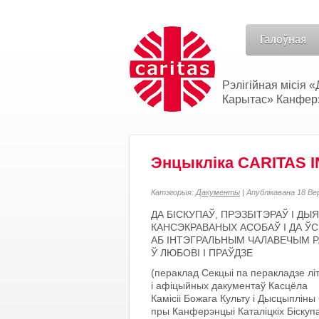
Галоўная
Рэлігійная місія
Карытас» Канферэн
Энцыкліка CARITAS I
Катэгорыя:
Дакументы
| Апублікавана 18 В
ДА БІСКУПАЎ, ПРЭЗБІТЭРАЎ І ДЫ
КАНСЭКРАВАНЫХ АСОБАЎ І ДА ЎСІ
АБ ІНТЭГРАЛЬНЫМ ЧАЛАВЕЧЫМ Р
Ў ЛЮБОВІ І ПРАЎДЗЕ
(пераклад Секцыі па перакладзе літ
і афіцыйных дакументаў Касцёла
Камісіі Божага Культу і Дысцыплін
пры Канферэнцыі Каталіцкіх Біскупа