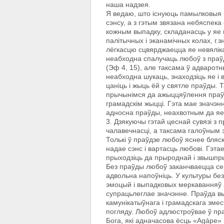
наша надзея.
Я ведаю, што існуюць памылковыя ш
сэнсу, а з гэтым звязана небяспека
кожным выпадку, складанасць у яе
палітычных i эканамічных колах, г.з
лёгкасцю сцвярджаецца яе невяліка
неабходна спалучаць любоў з праўд
(Эф 4, 15), але таксама ў адваро
неабходна шукаць, знаходзіць яе i 
цаніць i жыць ёй у святле праўды. 
прычынімся да ажыццяўлення праўд
грамадскім жыцці. Гэта мае значэнн
адносна праўды, неахвотным да яе 
3. Дзякуючы гэтай цеснай сувязі 
чалавечнасці, а таксама галоўным 
Толькі ў праўдзе любоў яснее бляс
надае сэнс і вартасць любові. Гэта
прыходзіць да прыроднай і звышпры
Без праўды любоў заканчваецца се
адвольна напоўніць. У культуры бе
эмоцый і выпадковых меркаванняў 
супрацьлеглае значэнне. Праўда в
камунікатыўнага і грамадскага змест
погляду. Любоў адлюстроўвае ў пра
Бога, які адначасова ёсць «Agápe»