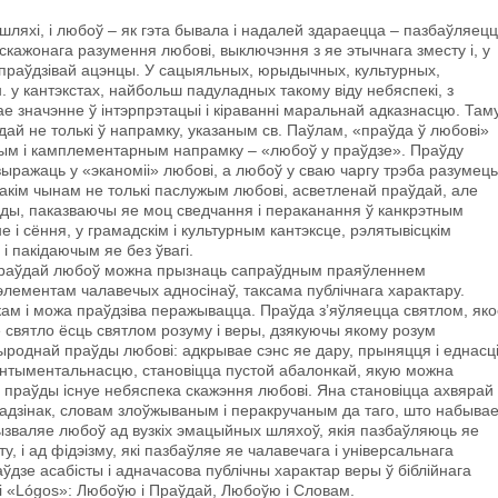
ляхі, і любоў – як гэта бывала i надалей здараецца – пазбаўляец
 скажонага разумення любові, выключэння з яе этычнага зместу i, у
 праўдзівай ацэнцы. У сацыяльных, юрыдычных, культурных,
н. у кантэкстах, найбольш падуладных такому віду небяспекі, з
е значэнне ў інтэрпрэтацыі i кіраванні маральнай адказнасцю. Там
ай не толькі ў напрамку, указаным св. Паўлам, «праўда ў любові»
тным i камплементарным напрамку – «любоў у праўдзе». Праўду
выражаць у «эканоміі» любові, а любоў у сваю чаргу трэба разумець
Такім чынам не толькі паслужым любові, асветленай праўдай, але
ы, паказваючы яе моц сведчання i пераканання ў канкрэтным
е і сёння, у грамадскім i культурным кантэксце, рэлятывісцкім
і пакідаючым яе без ўвагі.
з праўдай любоў можна прызнаць сапраўдным праяўленнем
элементам чалавечых адносінаў, таксама публічнага характару.
кам i можа праўдзіва перажывацца. Праўда з’яўляецца святлом, яко
е святло ёсць святлом розуму і веры, дзякуючы якому розум
роднай праўды любові: адкрывае сэнс яе дару, прыняцця і еднасці
нтыментальнасцю, становіцца пустой абалонкай, якую можна
з праўды існуе небяспека скажэння любові. Яна становіцца ахвярай
адзінак, словам злоўжываным і перакручаным да таго, што набыва
ызваляе любоў ад вузкіх эмацыйных шляхоў, якія пазбаўляюць яе
у, i ад фідэізму, які пазбаўляе яе чалавечага і універсальнага
ўдзе асабісты і адначасова публічны характар веры ў біблійнага
 i «Lógos»: Любоўю i Праўдай, Любоўю i Словам.