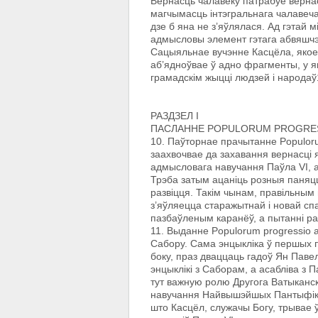
Вернасць чалавеку патрабуе вернасц
магчымасць інтэгральнага чалавеча
дзе б яна не з’яўлялася. Ад гэтай 
адмысловы элемент гэтага абвяшчэ
Сацыяльнае вучэнне Касцёла, якое 
аб’ядноўвае ў адно фрагменты, у як
грамадскім жыцці людзей і народаў
РАЗДЗЕЛ I
ПАСЛАННЕ POPULORUM PROGRE
10. Паўторнае прачытанне Populoru
заахвочвае да захавання вернасці 
адмысловага навучання Паўла VI, 
Трэба затым ацаніць розныя паняцці
развіцця. Такім чынам, правільным
з’яўляецца старажытнай і новай сп
пазбаўленым каранёў, a пытанні раз
11. Выданне Populorum progressio
Сабору. Сама энцыкліка ў першых 
боку, праз дваццаць гадоў Ян Павел I
энцыклікі з Саборам, a асабліва з
тут важную ролю Другога Ватыканск
навучання Найвышэйшых Пантыфікаў
што Касцёл, служачы Богу, трывае ў