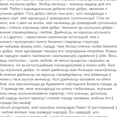
ўвазе агульнае дабро. Любіць кагосьці – значыць жадаць для яго
мэтай. Побач з індывідуальным дабром існуе дабро, звязанае з
гульнае дабро. Гэта дабро такога «мы-усе», што складаецца з
жкавых груп, якія яднаюцца ў грамадскую супольнасць4. Гэта не
ога, але з увагі на асобы, якія належаць да грамадскай супольнасці
наму i плённа атрымаць сваё дабро. Імкненне да агульнага дабра i
ннем справядлівасці i любові. Дзейнасць на карысць агульнага
т, a з другога – карыстанне сукупнасцю інстытуцый, якія з
ычнага і культурнага пункту бачання ствараюць структуру
ам набывае форму pólis, горада. Чым больш плённа любім бліжняга
е дабро, якое адпавядае таксама яго сапраўдным патрэбам. Кожны
ві паводле свайго паклікання і магчымасцяў уздзеяння ў pólis. Вось
заць палітычны – шлях любові, не менш прыдатны i выразны за
іжняга, па-за інстытуцыйнымі пасярэдніцтвамі ў межах pólis. Калі
ць агульнага дабра, то такая дзейнасць мае большую каштоўнасць
Як кожная дзейнасць на карысць справядлівасці, яна ўліваецца ў
ннем у часе рыхтуе вечнасць. Калі дзейнасць чалавека на зямлі
юбові, яна прычыняецца да будавання паўсюднага Божага горада, д
. У грамадстве, якое знаходзіцца на шляху глабалізацыі, агульнае
вінны мець агульначалавечы характар, гэта значыць, датычыць
аб надаць кшталт еднасці i спакою гораду чалавека, робячы яго ў
горада без межаў.
pulorum progressio, мой шаноўны папярэднік Павел VI растлумачыў 
 любові вялікую тэму развіцця народаў. Ён сцвердзіў, што
асноўны элемент развіцця6, i пакінуў нам заданне ісці шляхам