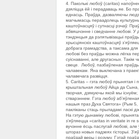
4. Паколькі любоў (caritas) напоў
дзяліцца ёй i перадаваць яе. Бо пра
еднасць. Праўда, дазваляючы людзя
магчымасць пераадолець культурныя
каштоўнасцяў i сутнасці рэчаў. Пра
абвяшчэнне i сведчанне любові. У 
тэндэнцыя да рэлятывізацыі праўд
хрысціянскіх каштоўнасцяў з’яўляе
добрага грамадства, а таксама для 
любові без праўды можна лёгка пер
суіснаванні, але другасных. Такім 
свеце. Любоў, пазбаўленая праўды,
чалавекам. Яна выключана з праекта
чалавечага развіцця.
5. Caritas – гэта любоў прынятая i 
крыштальная любоў Айца да Сына, 
творчая, дзякуючы якой мы існуём;
стварэннем. Гэта любоў аб’яўленая 
нашыя праз Духа Святога» (Рым 5, 5
пакліканы стаць прыладамі ласкі д
На гэтую дынаміку любові, прынята
з’яўляецца «caritas in veritate in 
вучэнне ёсць паслугай любові, але
штораз новых падзеях гісторыі. З’я
праўдай веры i розуму. Гэтай праў