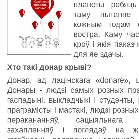
планеты робяць
таму пытанне 
кожным годам с
востра. Каму ча
кроў і якія пака
для яе здачы.
Хто такі донар крыві?
Донар, ад лацінскага «donare», 
Донары - людзі самых розных пра
гаспадыні, выкладчыкі і студэнты, р
праграмісты і мастакі, людзі розных
перакананняў, сацыяльнага с
захапленняў і поглядаў на жы