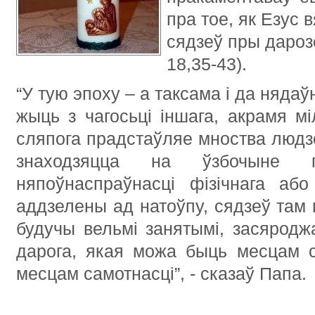
пра тое, як Езус 
сядзеў пры дароз
18,35-43).
“У тую эпоху – а таксама і да нядаў
жыць з чагосьці іншага, акрамя мі
сляпога прадстаўляе мноства людзей
знаходзяцца на ўзбочыне
няпоўнаспраўнасці фізічнага аб
аддзелены ад натоўпу, сядзеў там п
будучы вельмі занятымі, засяродж
дарога, якая можа быць месцам с
месцам самотнасці”, - сказаў Папа.