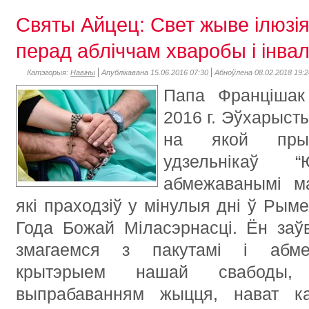
Святы Айцец: Свет жыве ілюзі
перад абліччам хваробы і інвал
Катэгорыя:
Навіны
Апублікавана 15.06.2016 07:30
Абноўлена 08.02.2018 19:2
Папа Францішак
2016 г. Эўхарыст
на якой прыс
удзельнікаў
абмежаванымі ма
які праходзіў у мінулыя дні ў Рыме
Года Божай Міласэрнасці. Ён заў
змагаемся з пакутамі і абмеж
крытэрыем нашай свабоды
выпрабаванням жыцця, нават к