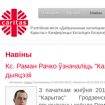
Галоўная
Пра нас
Навіны
Рэлігійная місія «Дабрачыннае каталіцка
Карытас» Канферэнцыі Каталіцкіх Біскупаў
Навіны
Кс. Раман Рачко ўзначаліць "К
дыяцэзіі
Катэгорыя:
Навіны
Апублікавана 23.08.2016 08:02
Абноўлена 08.02.2018 19:2
З пачаткам жніўня 20
"Карытас" Гродзе