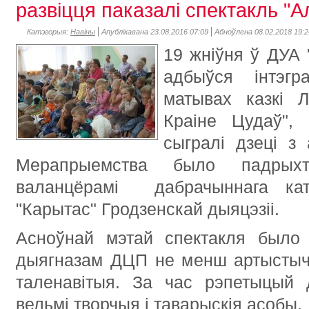
развіцця паказалі спектакль "А
Катэгорыя:
Навіны
Апублікавана 23.08.2016 07:09
Абноўлена 08.02.2018 19:2
19 жніўня ў ДУА 
адбыўся інтэгр
матывах казкі 
Краіне Цудаў",
сыгралі дзеці з 
Мерапрыемства было падрыхт
валанцёрамі дабрачыннага кат
"Карытас" Гродзенскай дыяцэзіі.
Асноўнай мэтай спектакля было 
дыягназам ДЦП не менш артыстычн
таленавітыя. За час рэпетыцый д
вельмі творчыя і таварыскія асобы.