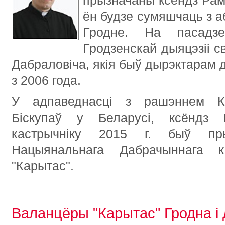
прызначаны ксёндз Рам
ён будзе сумяшчаць з а
Гродне. На пасадзе
Гродзенскай дыяцэзіі св
Дабраловіча, якія быў дырэктарам 
з 2006 года.
У адпаведнасці з рашэннем Ка
Біскупаў у Беларусі, ксёндз 
кастрычніку 2015 г. быў пр
Нацыянальнага Дабрачыннага ка
"Карытас".
Валанцёры "Карытас" Гродна і 