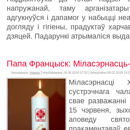
напружанай, таму арганізатар
адгукнуўся і дапамог у набыцці не
догляду і гігіены, прадуктаў харч
дзяцей. Падарункі атрымаліся выда
Папа Францыск: Міласэрнасць-
Катэгорыя:
Навіны
Апублікавана 16.06.2016 07:22
Абноўлена 08.02.2018 19:2
Міласэрнасці
сустрэчнага ча
свае разважанні
15 чэрвеня, зых
аповеду свят
пракаментаваў е