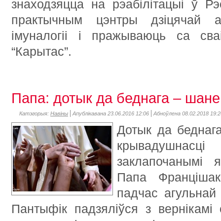
знаходзяцца на рэабілітацыі ў Рэ
практычным цэнтры дзіцячай анк
імуналогіі і пражываюць са св
“Карытас”.
Папа: дотык да беднага – шан
Катэгорыя:
Навіны
Апублікавана 23.06.2016 12:06
Абноўлена 08.02.2018 19:2
Дотык да беднаг
крывадушнасц
заклапочанымі я
Папа Францішак
падчас агульнай
Пантыфік падзяліўся з вернікамі 