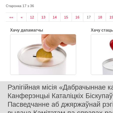
Старонка 17 з 36
««
«
12
13
14
15
16
17
18
1
Хачу дапамагчы
Хачу стац
Рэлігійная місія «Дабрачыннае 
Канферэнцыі Каталіцкіх Біскупаў
Пасведчанне аб джяржаўнай рэг