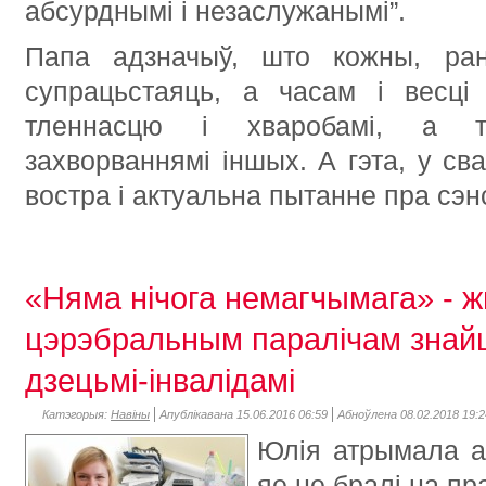
абсурднымі і незаслужанымі”.
Папа адзначыў, што кожны, ран
супрацьстаяць, а часам і весці
тленнасцю і хваробамі, а т
захворваннямі іншых. А гэта, у сва
востра і актуальна пытанне пра сэн
«Няма нічога немагчымага» - 
цэрэбральным паралічам знайш
дзецьмі-інвалідамі
Катэгорыя:
Навіны
Апублікавана 15.06.2016 06:59
Абноўлена 08.02.2018 19:2
Юлія атрымала а
яе не бралі на пра