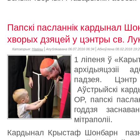
Папскі пасланнік кардынал Шо
хворых дзяцей у цэнтры св. Лук
Катэгорыя:
Навіны
Апублікавана 06.07.2016 06:34
Абноўлена 08.02.2018 19:2
1 ліпеня ў «Кары
архідыяцэзіі а
падзея. Цэнт
Аўстрыйскі кар
OP, папскі пасла
годдзя заснаван
мітраполіі.
Кардынал Крыстаф Шонбарн пазнаё