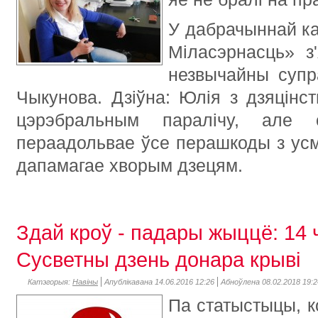
У дабрачыннай ка
Міласэрнасць» з
незвычайны супра
Чыкунова. Дзіўна: Юлія з дзяцінс
цэрэбральным паралічу, але 
пераадольвае ўсе перашкоды з усм
дапамагае хворым дзецям.
Здай кроў - падары жыццё: 14
Сусветны дзень донара крыві
Катэгорыя:
Навіны
Апублікавана 14.06.2016 12:26
Абноўлена 08.02.2018 19:2
Па статыстыцы, 