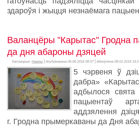
гатоўнасць падзяліцца часцінкай
здароўя і жыцця незнаёмага пацыен
Валанцёры "Карытас" Гродна п
да дня абароны дзяцей
Катэгорыя:
Навіны
Апублікавана 06.06.2016 08:57
Абноўлена 08.02.2018 19:2
5 чэрвеня ў дз
дабра» «Карытас
адбылося свята 
пацыентаў арта
аддзялення дзіц
г. Гродна прымеркаваны да Дня аба