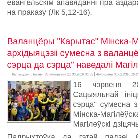
евангельскім апавяданні пра азда
на праказу (Лк 5,12-16).
Валанцёры "Карытас" Мінска-М
архідыяцэзіі сумесна з валанц
сэрца да сэрца" наведалі Магіл
Катэгорыя:
Навіны
Апублікавана 21.06.2016 06:55
Абноўлена 08.02.2018 19:2
16 чэрвеня 2
Сацыяльнай іні
сэрца" сумесна з
Мінска-Магілёўск
Магілеўскі дзіцяч
Падрыхтоўка да гэтай падзеі 