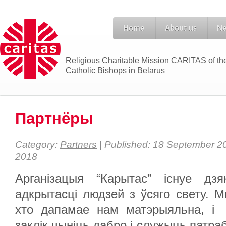
Home
About us
N
Religious Charitable Mission CARITAS of th
Catholic Bishops in Belarus
Партнёры
Category:
Partners
| Published: 18 September 20
2018
Арганізацыя “Карытас” існуе дз
адкрытасці людзей з ўсяго свету. 
хто дапамае нам матэрыяльна, і 
заклік чыніць дабро і служыць патр