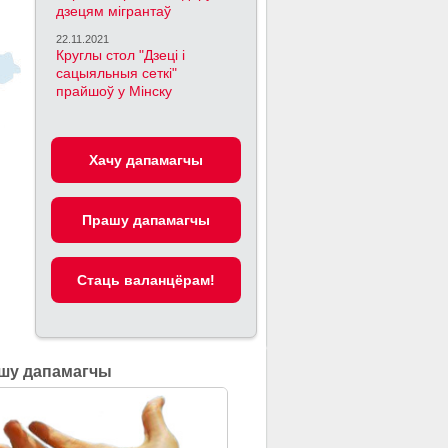
дзецям мігрантаў
22.11.2021
Круглы стол "Дзеці і
сацыяльныя сеткі"
прайшоў у Мінску
Хачу дапамагчы
Прашу дапамагчы
Cтаць валанцёрам!
шу дапамагчы