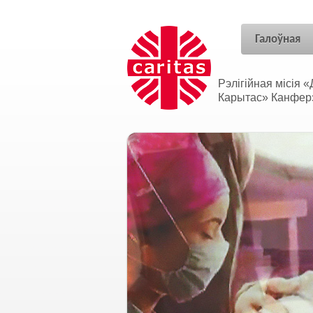
Галоўная
Рэлігійная місія
Карытас» Канферэн
Адносіны без межаў