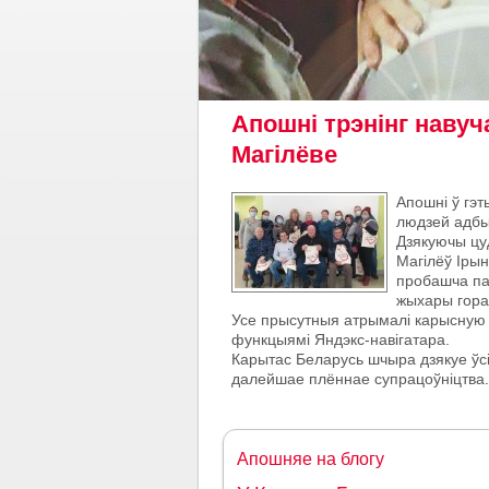
Апошні трэнінг навуч
Магілёве
Апошні ў гэт
людзей адбы
Дзякуючы цу
Магілёў Ірын
пробашча пар
жыхары горад
Усе прысутныя атрымалі карысную д
функцыямі Яндэкс-навігатара.
Карытас Беларусь шчыра дзякуе ўсі
далейшае плённае супрацоўніцтва.
Апошняе на блогу