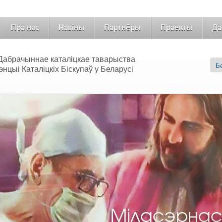
Пра нас
Навіны
Партнёры
Праекты
Да
 «Дабрачыннае каталіцкае таварыства
цыі Каталіцкіх Біскупаў у Беларусі