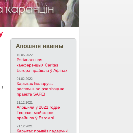
у
Апошнія навіны
16.05.2022
Рэгіянальная
канферэнцыя Caritas
Europa прайшла ў Афінах
01.02.2022
Карытас Беларусь
 з
распачынае рэалізацыю
праекта SAFE!
21.12.2021
Апошняя ў 2021 годзе
Творчая майстэрня
прайшла ў Бягомлі
21.12.2021
Карытас прывёз падарункі