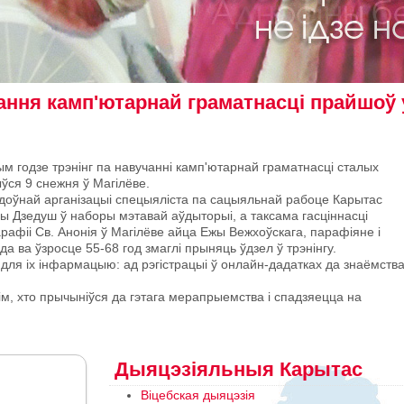
ання камп'ютарнай граматнасці прайшоў 
ым годзе трэнінг па навучанні камп'ютарнай граматнасці сталых
ўся 9 снежня ў Магілёве.
доўнай арганізацыі спецыяліста па сацыяльнай рабоце Карытас
ы Дзедуш ў наборы мэтавай аўдыторыі, а таксама гасціннасці
афіі Св. Анонія ў Магілёве айца Ежы Вежхоўскага, парафіяне і
а ва ўзросце 55-68 год змаглі прыняць ўдзел ў трэнінгу.
ля іх інфармацыю: ад рэгістрацыі ў онлайн-дадатках да знаёмства
м, хто прычыніўся да гэтага мерапрыемства і спадзяецца на
Дыяцэзіяльныя Карытас
Віцебская дыяцэзія