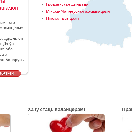
ты
Гродзенская дыяцэзія
апамогі
Мінска-Магілёўская архідыяцэзія
Пінская дыяцэзія
ымі, хто
ных жыццёвых
о, адкуль ён
. Да ўсіх
ня або
цца
з
тас Беларусь
бязней...
Хачу стаць валанцёрам!
Пра