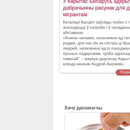
У Карытас Беларусь адкры
дабрачынны рахунак для д
мігрантам
Каталіцкі Касцёл заўсёды побач з т
знаходзіцца ў патрэбе і ў склада
абставінах.
«Кожны чалавек, незалежна ад таг
родам, для нас ён як сястра ці брат
людзей, незалежна ад іх паходжан
прычын падарожжа, трэба адносі
павагай", - мяркуе дырэктар Кары
ксёндз канонік Андрэй Аніскевіч.
Падра
Хачу дапамагчы