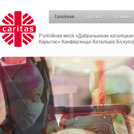
Галоўная
Пра нас
Навіны
Рэлігійная місія «Дабрачыннае каталіцка
Карытас» Канферэнцыі Каталіцкіх Біскупаў
Адносіны без межаў