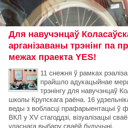
Для навучэнцаў Коласаўс
арганізаваны трэнінг па 
межах праекта YES!
11 снежня ў рамках рэаліза
прайшло адукацыйнае мер
трэнінгу для навучэнцаў К
школы Крупскага раёна. 16 удзельнік
веды з вобласці прафарыентацыі ў ф
ВКЛ у XV стагоддзі, візуалізацыі сва
уласнага выбару сваёй будучыні.