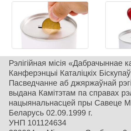
Рэлігійная місія «Дабрачыннае 
Канферэнцыі Каталіцкіх Біскупаў
Пасведчанне аб джяржаўнай рэг
выдана Камітэтам па справах рэлі
нацыянальнасцей пры Савеце Мін
Беларусь 02.09.1999 г.
УНП 101124634