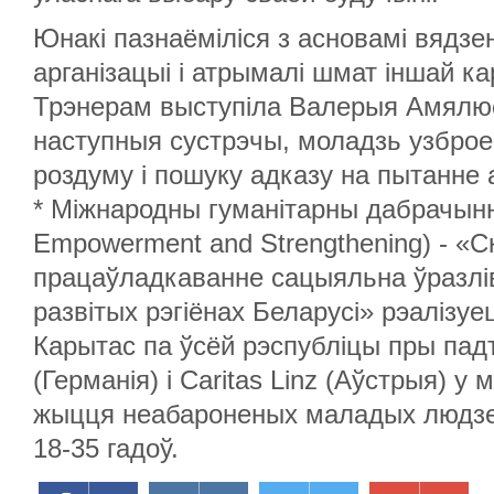
Юнакі пазнаёміліся з асновамі вядзен
арганізацыі і атрымалі шмат іншай к
Трэнерам выступіла Валерыя Амялю
наступныя сустрэчы, моладзь узбро
роздуму і пошуку адказу на пытанне 
* Міжнародны гуманітарны дабрачынн
Empowerment and Strengthening) - «С
працаўладкаванне сацыяльна ўразлі
развітых рэгіёнах Беларусі» рэаліз
Карытас па ўсёй рэспубліцы пры па
(Германія) і Caritas Linz (Аўстрыя) 
жыцця неабароненых маладых людзей
18-35 гадоў.