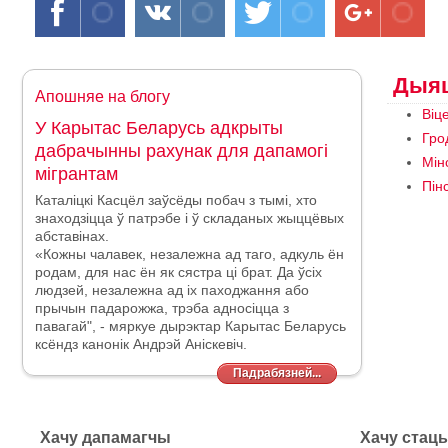
Дыяц
Апошняе на блогу
Віц
У Карытас Беларусь адкрыты
Гро
дабрачынны рахунак для дапамогі
Мін
мігрантам
Пін
Каталіцкі Касцёл заўсёды побач з тымі, хто
знаходзіцца ў патрэбе і ў складаных жыццёвых
абставінах.
«Кожны чалавек, незалежна ад таго, адкуль ён
родам, для нас ён як сястра ці брат. Да ўсіх
людзей, незалежна ад іх паходжання або
прычын падарожжа, трэба адносіцца
з
павагай", - мяркуе дырэктар Карытас Беларусь
ксёндз канонік Андрэй Аніскевіч.
Падрабязней...
Хачу дапамагчы
Хачу стац