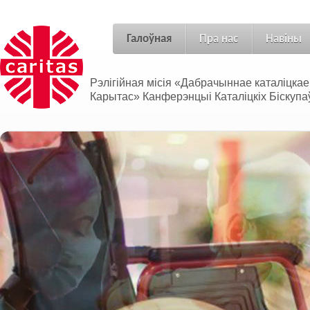
Галоўная
Пра нас
Навіны
Рэлігійная місія «Дабрачыннае каталіцка
Карытас» Канферэнцыі Каталіцкіх Біскупаў
Адносіны без межаў