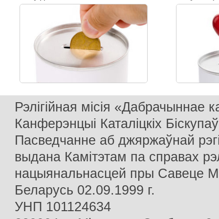
Рэлігійная місія «Дабрачыннае 
Канферэнцыі Каталіцкіх Біскупаў
Пасведчанне аб джяржаўнай рэг
выдана Камітэтам па справах рэлі
нацыянальнасцей пры Савеце Мін
Беларусь 02.09.1999 г.
УНП 101124634