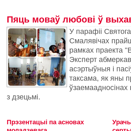
Пяць моваў любові ў выхав
У парафіі Святог
Смалявічах прайш
рамках праекта "В
Эксперт абмеркав
асэртыўныя і пасі
таксама, як яны 
ўзаемаадносінах 
з дзецьмі.
Прэзентацыі па асновах
Урачы
моладзевага
серты