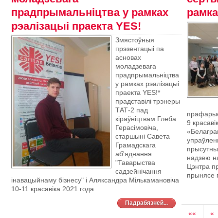
прадпрымальніцтва у рамках
рамка
рэалізацыі праекта YES!
Змястоўныя
прэзентацыі па
асновах
моладзевага
прадпрымальніцтва
у рамках рэалізацыі
праекта YES!*
прадставілі трэнеры
ТАТ-2 пад
прафарые
кіраўніцтвам Глеба
9 красаві
Герасімовіча,
«Белагра
старшыні Савета
упраўлен
Грамадскага
прысутных
аб'яднання
надзею н
"Таварыства
Цэнтра пр
садзейнічання
прынясе п
інавацыйнаму бізнесу" і Аляксандра Мількамановіча
10-11 красавіка 2021 года.
Падрабязней...
««
«