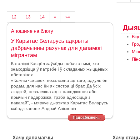
12
13
14
»
»»
Дыяц
Апошняе на блогу
Віц
У Карытас Беларусь адкрыты
Гро
дабрачынны рахунак для дапамогі
Мін
мігрантам
Пін
Каталіцкі Касцёл заўсёды побач з тымі, хто
знаходзіцца ў патрэбе і ў складаных жыццёвых
абставінах.
«Кожны чалавек, незалежна ад таго, адкуль ён
родам, для нас ён як сястра ці брат. Да ўсіх
людзей, незалежна ад іх паходжання або
прычын падарожжа, трэба адносіцца
з
павагай", - мяркуе дырэктар Карытас Беларусь
ксёндз канонік Андрэй Аніскевіч.
Падрабязней...
Хачу дапамагчы
Хачу стац