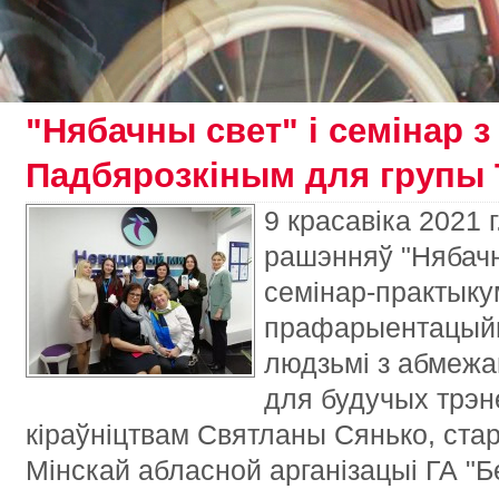
"Нябачны свет" і семінар 
Падбярозкіным для групы 
9 красавіка 2021 
рашэнняў "Нябач
семінар-практыкум
прафарыентацыйн
людзьмі з абмежа
для будучых трэн
кіраўніцтвам Святланы Сянько, ст
Мінскай абласной арганізацыі ГА "Б