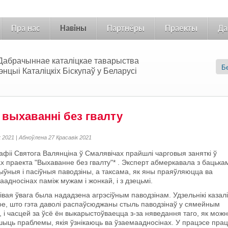
Пра нас
Навіны
Партнёры
Праекты
Да
 «Дабрачыннае каталіцкае таварыства
цыі Каталіцкіх Біскупаў у Беларусі
 выхаванні без гвалту
к 2021 | Абноўлена 27 Красавік 2021
афіі Святога Валянціна ў Смалявічах прайшлі чарговыя заняткі ў
х праекта "Выхаванне без гвалту"* . Эксперт абмеркавала з бацька
ыўныя і пасіўныя паводзіны, а таксама, як яны праяўляюцца ва
аадносінах паміж мужам і жонкай, і з дзецьмі.
івая ўвага была нададзена агрэсіўным паводзінам. Удзельнікі казалі
ое, што гэта даволі распаўсюджаны стыль паводзінаў у сямейным
, і часцей за ўсё ён выкарыстоўваецца з-за няведання таго, як мож
ыць праблемы, якія ўзнікаюць ва ўзаемаадносінах. У працэсе пра