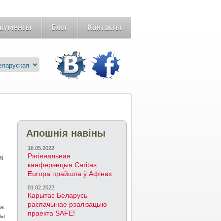
кументы
Блог
Кантакты
Апошнія навіны
16.05.2022
Рэгіянальная
мі
канферэнцыя Caritas
Europa прайшла ў Афінах
01.02.2022
Карытас Беларусь
распачынае рэалізацыю
на
праекта SAFE!
цы