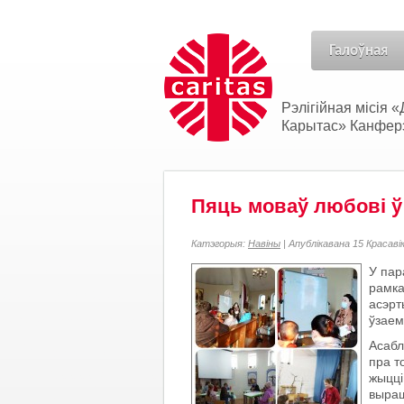
Галоўная
Рэлігійная місія
Карытас» Канферэн
Пяць моваў любові ў
Катэгорыя:
Навіны
| Апублікавана 15 Красаві
У пар
рамка
асэрт
ўзаем
Асабл
пра т
жыцці
выраш