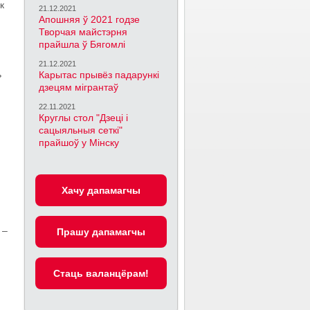
к
21.12.2021
Апошняя ў 2021 годзе
Творчая майстэрня
прайшла ў Бягомлі
21.12.2021
ь
Карытас прывёз падарункі
дзецям мігрантаў
22.11.2021
Круглы стол "Дзеці і
сацыяльныя сеткі"
прайшоў у Мінску
Хачу дапамагчы
 –
Прашу дапамагчы
Cтаць валанцёрам!