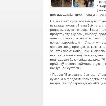
экспе
выкар
ўзаем
што даведаліся шмат новага і пас
На занятках з дзецьмі выкарыстоўва
выказаць эмоцыі. Не ва ўсіх гэта а
радасць, смутак, злосць і іншыя пач
прадстаўляў якуюсьці жывёлу, прад
адлюстроўвае. Затым усім было пр
вельмі адрозніваліся. Спачатку не
сарамлівасць праходзіла, кожны п
занятак практыкаваннем "Я люблю ся
выклікала цяжкасцяў. Усе з задава
пяцігадовая ўдзельніца сказала: "Я
прайшоў весела, займальна, дзеці а
наступнай сустрэчы.
* Праект "Выхаванне без гвалту" р
сумесна з гарадскім грамадскім аб
не для гвалту" і грамадскім аб'ядн