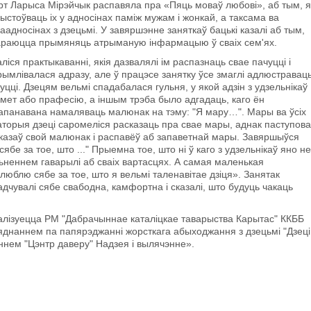
рт Ларыса Мірэйчык распавяла пра «Пяць моваў любові», аб тым, я
ыстоўваць іх у адносінах паміж мужам і жонкай, а таксама ва
аадносінах з дзецьмі. У завяршэнне заняткаў бацькі казалі аб тым,
тараюцца прымяняць атрыманую інфармацыю ў сваіх сем'ях.
ліся практыкаванні, якія дазвалялі ім распазнаць свае пачуцці і
трымлівалася адразу, але ў працэсе занятку ўсе змаглі адлюстравац
уцці. Дзецям вельмі спадабалася гульня, у якой адзін з удзельнікаў
мет або прафесію, а іншым трэба было адгадаць, каго ён
апанавана намаляваць малюнак на тэму: "Я мару…". Мары ва ўсіх
каторыя дзеці саромеліся расказаць пра свае мары, аднак паступова
аказаў свой малюнак і распавёў аб запаветнай мары. Завяршыўся
бе за тое, што ..." Прыемна тое, што ні ў каго з удзельнікаў яно не
льненнем гаварылі аб сваіх вартасцях. А самая маленькая
 люблю сябе за тое, што я вельмі таленавітае дзіця». Занятак
дчувалі сябе свабодна, камфортна і сказалі, што будуць чакаць
эалізуецца РМ "Дабрачыннае каталіцкае таварыства Карытас" ККББ
'яднаннем па папярэджанні жорсткага абыходжання з дзецьмі "Дзеці
аннем "Цэнтр даверу" Надзея і вылячэнне».