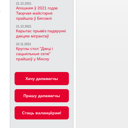
21.12.2021
Апошняя ў 2021 годзе
.
Творчая майстэрня
прайшла ў Бягомлі
21.12.2021
Карытас прывёз падарункі
дзецям мігрантаў
22.11.2021
Круглы стол "Дзеці і
сацыяльныя сеткі"
прайшоў у Мінску
Хачу дапамагчы
Прашу дапамагчы
Cтаць валанцёрам!