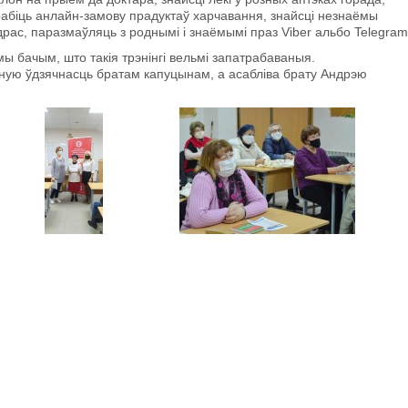
рабіць анлайн-замову прадуктаў харчавання, знайсці незнаёмы
драс, паразмаўляць з роднымі і знаёмымі праз Viber альбо Telegram
ы бачым, што такія трэнінгі вельмі запатрабаваныя.
ную ўдзячнасць братам капуцынам, а асабліва брату Андрэю