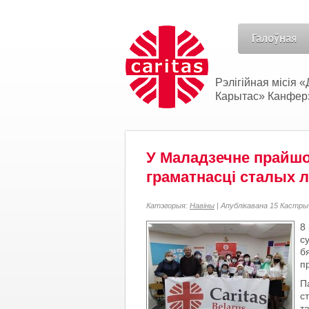
Галоўная
Рэлігійная місія
Карытас» Канферэн
У Маладзечне прайшо
граматнасці сталых 
Катэгорыя:
Навіны
| Апублікавана 15 Кастры
8
с
б
п
П
с
т