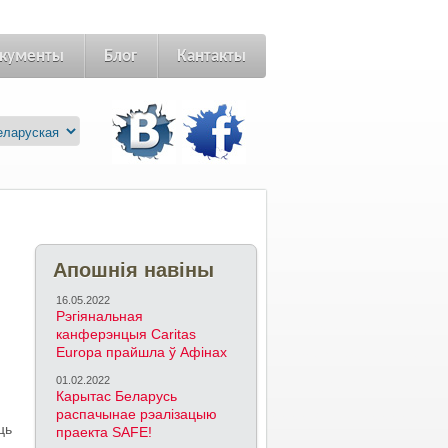
кументы
Блог
Кантакты
Апошнія навіны
16.05.2022
Рэгіянальная
канферэнцыя Caritas
Europa прайшла ў Афінах
01.02.2022
Карытас Беларусь
распачынае рэалізацыю
ць
праекта SAFE!