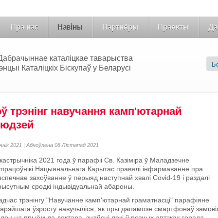
Пра нас
Навіны
Партнёры
Праекты
Да
 «Дабрачыннае каталіцкае таварыства
цыі Каталіцкіх Біскупаў у Беларусі
ў трэнінг навучання камп'ютарнай
людзей
чнік 2021 | Абноўлена 08 Лістапад 2021
 кастрычніка 2021 года ў парафіі Св. Казіміра ў Маладзечне
упрацоўнікі Нацыянальнага Карытас правялі інфармаванне пра
яспечнае захоўванне ў перыяд наступнай хвалі Covid-19 і раздалі
рысутным сродкі індывідуальнай абароны.
адчас трэнінгу "Навучанне камп'ютарнай граматнасці" парафіяне
тарэйшага ўзросту навучыліся, як пры дапамозе смартфонаў замові
алон на прыём да доктара, знайсці лекі ў розных аптэках горада,