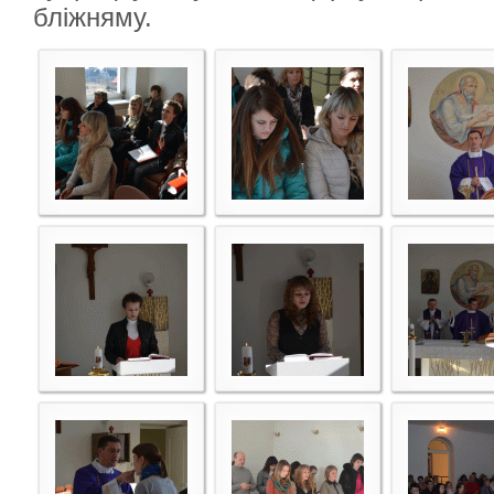
бліжняму.