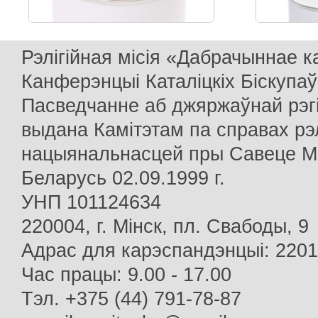
Рэлігійная місія «Дабрачыннае 
Канферэнцыі Каталіцкіх Біскупаў
Пасведчанне аб джяржаўнай рэг
выдана Камітэтам па справах рэлі
нацыянальнасцей пры Савеце Мін
Беларусь 02.09.1999 г.
УНП 101124634
220004, г. Мінск, пл. Свабоды, 9
Адрас для карэспандэнцыі: 22013
Час працы: 9.00 - 17.00
Тэл. +375 (44) 791-78-87