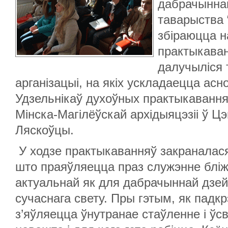
дабрачыннаг
таварыства 
збіраюцца н
практыкаванн
далучыліся
арганізацыі, на якіх ускладаецца асн
Удзельнікаў духоўных практыкавання
Мінска-Магілёўскай архідыяцэзіі ў Цэ
Ляскоўцы.
У ходзе практыкаванняў закраналася
што праяўляецца праз служэнне бліж
актуальнай як для дабрачыннай дзейна
сучаснага свету. Пры гэтым, як падк
з’яўляецца ўнутранае стаўленне і ўс