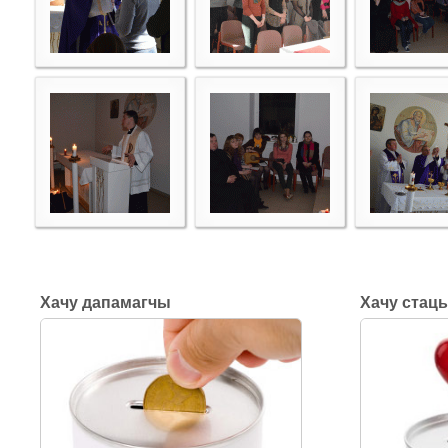
Хачу дапамагчы
Хачу стац