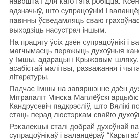
навошта і для каго гэта робіцца. Ксё
адзначыў, што супрацоўнікі і валанц
павінны ўсведамляць сваю грахоўнасц
выходзіць насустрач іншым.
На працягу ўсіх дзён супрацоўнікі і 
магчымасць перажыць духоўныя канф
у Імшы, адарацыі і Крыжовым шляху.
асабістай малітвы, разважання і чыт
літаратуры.
Падчас Імшы на завяршэнне дзён ду
Мітрапаліт Мінска-Магілёўскі арцыбі
Кандрусевіч падкрэсліў, што Вялікі по
стаць перад люстэркам свайго духоў
Рэкалекцыі сталі добрай духоўнай п
супрацоўнікаў і валанцёраў “Карытас”