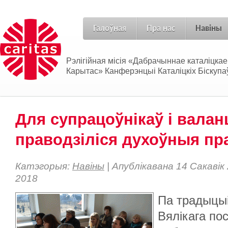
Галоўная
Пра нас
Навіны
Рэлігійная місія «Дабрачыннае каталіцка
Карытас» Канферэнцыі Каталіцкіх Біскупаў
Для супрацоўнікаў і вала
праводзіліся духоўныя пр
Катэгорыя:
Навіны
| Апублікавана 14 Сакаві
2018
Па традыцыі
Вялікага пос