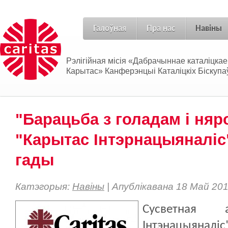
Галоўная
Пра нас
Навіны
Рэлігійная місія «Дабрачыннае каталіцка
Карытас» Канферэнцыі Каталіцкіх Біскупаў
"Барацьба з голадам і ня
"Карытас Інтэрнацыяналіс
гады
Катэгорыя:
Навіны
| Апублікавана 18 Май 20
Сусветная а
Інтэнацыянал