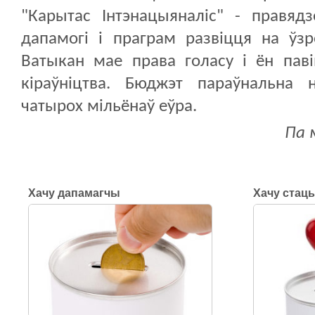
"Карытас Інтэнацыяналіс"
- правядз
дапамогі і праграм развіцця на ўзр
Ватыкан мае права голасу і ён пав
кіраўніцтва. Бюджэт параўнальна 
чатырох мільёнаў еўра.
Па 
Хачу дапамагчы
Хачу стац