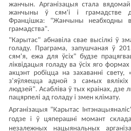
жанчын. Арганізацыя стала вядома
жанчыны ў сям'і і грамадстве 
Францішка: "Жанчыны неабходны в
грамадства".
"Карытас" абнавіла свае высілкі ў зм
голаду. Праграма, запушчаная ў 201
сям'я, ежа для ўсіх" будзе працягва
ліквідацыя голаду ва ўсіх яго формах
акцэнт робіцца на захаванні свету,
з'яўляецца адной з самых вялікіх
людзей". Асабліва ў тых краінах, дзе
пацярпелі ад голаду і змен клімату.
Арганізацыя
"Карытас Інтэнацыяналіс
годзе і ў цяперашні момант скла
незалежных нацыянальных аргані