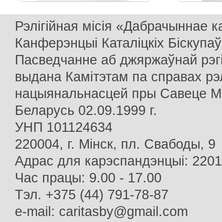
Рэлігійная місія «Дабрачыннае 
Канферэнцыі Каталіцкіх Біскупаў
Пасведчанне аб джяржаўнай рэг
выдана Камітэтам па справах рэлі
нацыянальнасцей пры Савеце Мін
Беларусь 02.09.1999 г.
УНП 101124634
220004, г. Мінск, пл. Свабоды, 9
Адрас для карэспандэнцыі: 22013
Час працы: 9.00 - 17.00
Тэл. +375 (44) 791-78-87
e-mail: caritasby@gmail.com