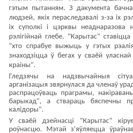
гэтым пытанням. З дакумента бачна
людзей, якіх пераследавалі з-за іх рэ
іх суполкі і цэрквы неаднаразова 
рэлігійнай глебе. "Карытас" ставіцц
"хто спрабуе выжыць у гэтых рэалі
знаходзіцца ў бегах у сваёй уласнай
краіны".
Гледзячы на надзвычайныя сітуа
арганізацыя звярнулася да членаў урад
распрацоўваць праграмы, накіраван
барыкад", а ствараць бяспечны пр
калідоры".
У сваёй дзейнасці "Карытас" кіру
роўнасцю. Мэтай з'яўляецца ўраўн