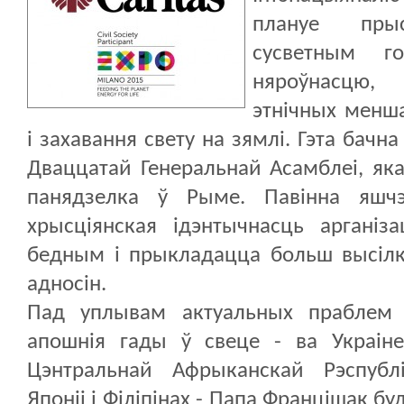
плануе пры
сусветным г
няроўнасцю, 
этнічных менш
і захавання свету на зямлі. Гэта бачн
Дваццатай Генеральнай Асамблеі, яка
панядзелка ў Рыме. Павінна яшчэ
хрысціянская ідэнтычнасць арганіз
бедным і прыкладацца больш высілка
адносін.
Пад уплывам актуальных праблем 
апошнія гады ў свеце - ва Украіне
Цэнтральнай Афрыканскай Рэспублі
Японіі і Філіпінах - Папа Францішак бу