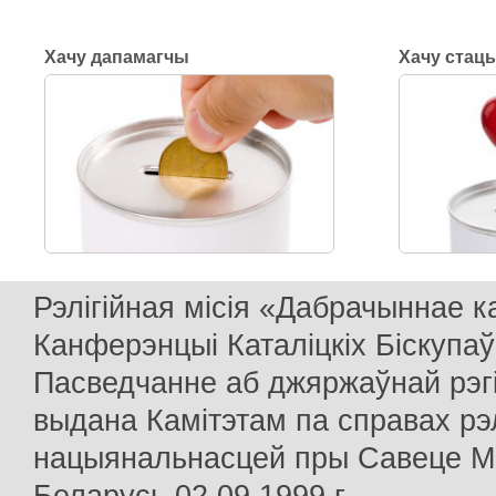
Хачу дапамагчы
Хачу стац
Рэлігійная місія «Дабрачыннае 
Канферэнцыі Каталіцкіх Біскупаў
Пасведчанне аб джяржаўнай рэг
выдана Камітэтам па справах рэлі
нацыянальнасцей пры Савеце Мін