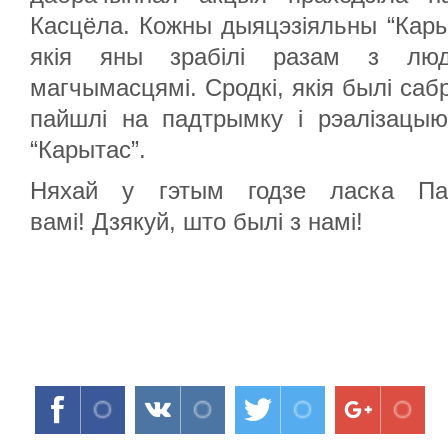
Касцёла. Кожны дыяцэзіяльны “Кары
якія яны зрабілі разам з люд
магчымасцямі. Сродкі, якія былі саб
пайшлі на падтрымку і рэалізацы
“Карытас”.
Няхай у гэтым годзе ласка Па
вамі! Дзякуй, што былі з намі!