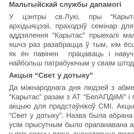
Мальтыйскай службы дапамогі
У цэнтры св.Лукі, пры “Карыта
архідыяцэзіі, праходзіў семінар дл
аддзялення “Карытас” прыехалі ма
яшчэ раз разабрацца ў тым, кім ёсц
як ён павінен працаваць і навуч
найбольш патрабуючым у сваім штод
Акцыя “Свет у дотыку”
Да міжнароднага дня людзей з абм
“Карытас” разам з АТ “БелАПДііМі” і 
акцыю для прадстаўнікоў СМІ. Акцы
“Свет у дотыку”. Назва была абрана
усім прысутным было прапанавана ад
у якіх кожны дзень знаходзяцца людз