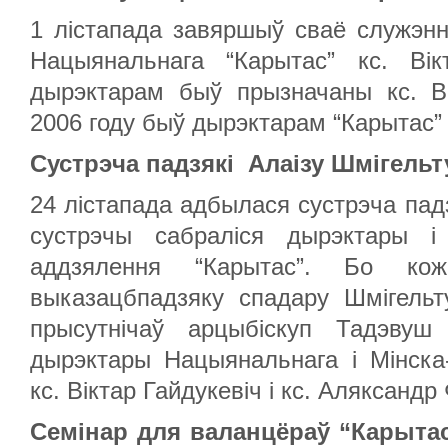
1 лістапада завяршыў сваё служэн
Нацыянальнага “Карытас” кс. Вік
дырэктарам быў прызначаны кс. Ві
2006 году быў дырэктарам “Карытас” 
Сустрэча падзякі Алаізу Шмігельт
24 лістапада адбылася сустрэча падз
сустрэчы сабраліся дырэктары і
аддзялення “Карытас”. Бо к
выказацбпадзяку спадару Шмігельт
прысутнічаў арцыбіскуп Тадэвуш
дырэктары Нацыянальнага і Мінска-
кс. Віктар Гайдукевіч і кс. Аляксандр
Семінар для валанцёраў “Карытас