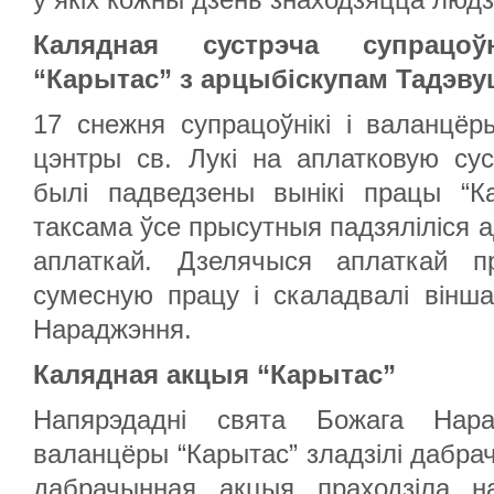
Калядная сустрэча супрацоў
“Карытас” з арцыбіскупам Тадэву
17 снежня супрацоўнікі і валанцёр
цэнтры св. Лукі на аплатковую су
былі падведзены вынікі працы “К
таксама ўсе прысутныя падзяліліся а
аплаткай. Дзелячыся аплаткай п
сумесную працу і скаладвалі вінш
Нараджэння.
Калядная акцыя “Карытас”
Напярэдадні свята Божага Нара
валанцёры “Карытас” зладзілі дабр
дабрачынная акцыя праходзіла н