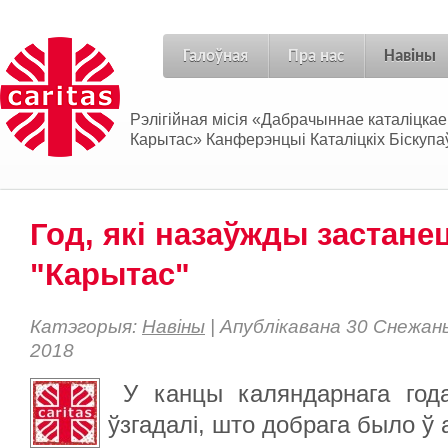
Галоўная
Пра нас
Навіны
Рэлігійная місія «Дабрачыннае каталіцка
Карытас» Канферэнцыі Каталіцкіх Біскупаў
Год, які назаўжды застане
"Карытас"
Катэгорыя:
Навіны
| Апублікавана 30 Снежан
2018
У канцы каляндарнага года
ўзгадалі, што добрага было ў