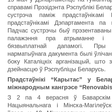
справамі Прэзідэнта Рэспублікі Бела
сустрэча паміж прадстаўнікамі 
прадстаўнікамі Дэпартамента па г
Падчас сустрэчы быў прэзентаваны 
палажэння пра атрыманне і р
бязвыплатнай дапамогі. Пры 
нарматыўнага дакумента былі ўлічан
боку Каталіцкіх арганізацый, што
дзейнасцю ў Рэспубліцы Беларусь.
Прадстаўнікі “Карытас” у Бела
міжнародным кангрэсе “Renovabi
З 2 па 4 верасня ў Баварскім Ф
Нацыянальнага і Мінска-Магілеўс