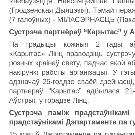
Унебаўзяцця Найсвяцейшай Панн
(Гродзенская Дыяцэзія). Тэмай пер
(7 галоўных) - МІЛАСЭРНАСЦЬ (Пака
Сустрэча партнёраў “Карытас” у 
Па традыцыі кожныя 2 гады аўс
«Карытас» Лінц праводзіць сустрэч
розных краінаў свету, падчас якой 
накірункі работы арганізацыі. У гэ
адзначаў 25-годдзе сваёй дзейнасці
партнераў “Карытас” адбылася 21
Аўстрыі, у горадзе Лінц.
Сустрэча паміж прадстаўнікамі 
прадстаўнікамі Дэпартамента па г
15 мая ў Дэпартаменце па гуманітар