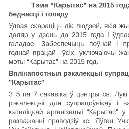
Тэма “Карытас” на 2015 го
беднасці і голаду
Удвая скараціць лік людзей, якія ж
даляр у дзень да 2015 года і ўдвая
галадае. Забеспечыць поўнай і п
годнай працай ўсіх, уключаючы жа
мэты “Карытас” на 2015 год.
Вялікапостныя рэкалекцыі супрацо
"Карытас"
З 5 па 7 сакавіка ў цэнтры св. Лук
рэкалекцыі для супрацоўнікаў і 
каталіцкай арганізацыі “Карытас” 
разважанні праводзіў кс. Яўген Учк