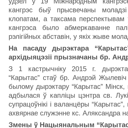
ўдзел у 19 Міжнародным кангрэс
кангрэс быў прысвечаны моладз
клопатам, а таксама перспектывам 
кангрэса было абмеркаванне палі
рэлігійных абставін, у якіх жыве мо
На пасаду дырэктара “Карытас”
архідыяцэзіі прызначаны бр. Ан
З 1 кастрычніку 2015 г. дырэкта
“Карытас” стаў бр. Андрэй Жылеві
былому дырэктару “Карытас” Мінск, 
адбылася ў капліцы цэнтра св. Лукі
супрацоўнікі і валанцёры “Карытас”,
ахвярнае служэнне кс. Аляксандра на
Змены ў Нацыянальным “Карыта