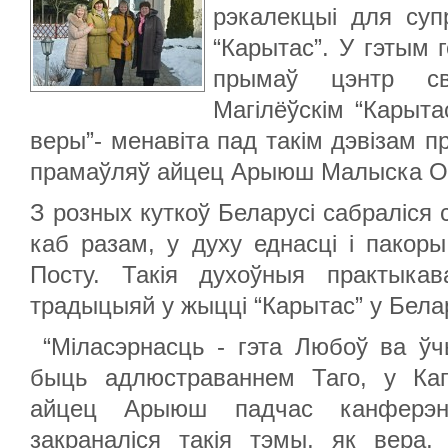
рэкалекцыі для суп
“Карытас”. У гэтым г
прымаў цэнтр св
Магілёўскім “Карыта
веры”- менавіта пад такім дэвізам пр
прамаўляў айцец Арыюш Малыска 
З розных куткоў Беларусі сабраліся 
каб разам, у духу еднасці і пакор
Посту. Такія духоўныя практыкав
традыцыяй у жыцці “Карытас” у Белар
“Міласэрнасць - гэта Любоў ва ўч
быць адлюстраваннем Таго, у Каг
айцец Арыюш падчас канферэн
закраналіся такія тэмы, як вера,