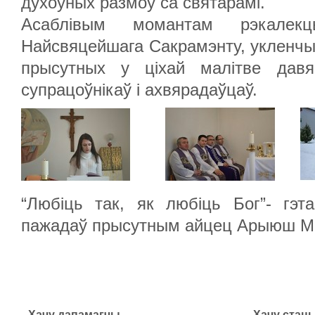
духоўных размоў са святарамі.
Асаблівым момантам рэкалек
Найсвяцейшага Сакрамэнту, укленчы
прысутных у ціхай малітве дав
супрацоўнікаў і ахвярадаўцаў.
“Любіць так, як любіць Бог”- гэ
пажадаў прысутным айцец Арыюш 
Хачу дапамагчы
Хачу стац