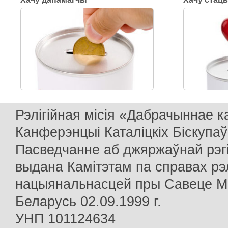
Рэлігійная місія «Дабрачыннае 
Канферэнцыі Каталіцкіх Біскупаў
Пасведчанне аб джяржаўнай рэг
выдана Камітэтам па справах рэлі
нацыянальнасцей пры Савеце Мін
Беларусь 02.09.1999 г.
УНП 101124634