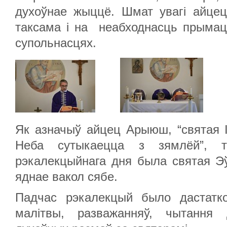
духоўнае жыццё. Шмат увагі айцец
таксама і на неабходнасць прымац
супольнасцях.
Як азначыў айцец Арыюш, “святая І
Неба сутыкаецца з зямлёй”, т
рэкалекцыйнага дня была святая Эў
яднае вакол сябе.
Падчас рэкалекцый было дастатко
малітвы, разважанняў, чытання 