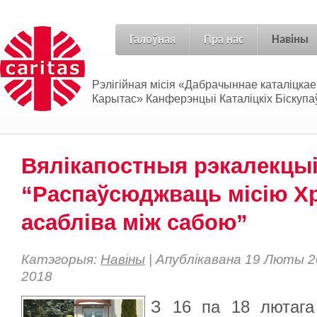
Галоўная
Пра нас
Навіны
Рэлігійная місія «Дабрачыннае каталіцка
Карытас» Канферэнцыі Каталіцкіх Біскупаў
Вялікапостныя рэкалекцыі
“Распаўсюджваць місію Хр
асабліва між сабою”
Катэгорыя:
Навіны
| Апублікавана 19 Люты 
2018
З 16 па 18 лютага