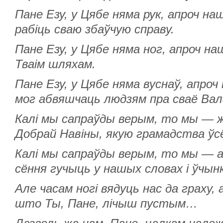
Пане Езу, у Цябе няма рук, апроч на
рабіць сваю збаўчую справу.
Пане Езу, у Цябе няма ног, апроч на
Тваім шляхам.
Пане Езу, у Цябе няма вуснаў, апроч
мог абвяшчаць людзям пра сваё Ва
Калі мы сапраўды верым, то мы — 
Добрай Навіны, якую грамадства ўс
Калі мы сапраўды верым, то мы — ап
сёння гучыць у нашых словах і ўчын
Але часам ногі вядуць нас да граху,
што Ты, Пане, лічыш пустым…