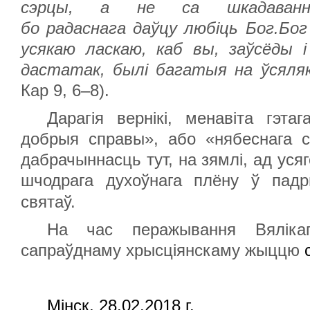
сэрцы, а не са шкадаван
бо
радаснага
даўцу
любіць
Бог
.Бог
усякаю ласкаю, каб вы, заўсёды і
дастатак, былі багатыя на ўсяля
Кар 9, 6–8).
Дарагія вернікі, менавіта гэта
добрыя справы», або «нябеснага с
дабрачыннасць тут, на зямлі, ад уся
шчодрага духоўнага плёну ў падр
святаў.
На час перажывання Вяліка
сапраўднаму хрысціянскаму жыццю
Мінск, 28.02.2018 г.