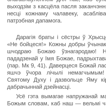
выходзім з касцёла пасля заканчэнн
несці кожнаму чалавеку, асаблі
патрэбная дапамога.
Дарагія браты і сёстры ў Хрыс
«Не бойцеся!» Кожны добры ўчынак
шчодраю Божаю ўзнагародаю! Н
пададзенай у Імя Божае, падрыхтава
(пар. Мк 9, 41). Даверцеся Божай ла
яшчэ ўчора лічылі немагчымым!
Святому Духу і дазвольце Яму кі
дабрачыннай дзейнасці.
Усё гэта вымагае напружанай м
Божым словам, каб наш — вельмі ч