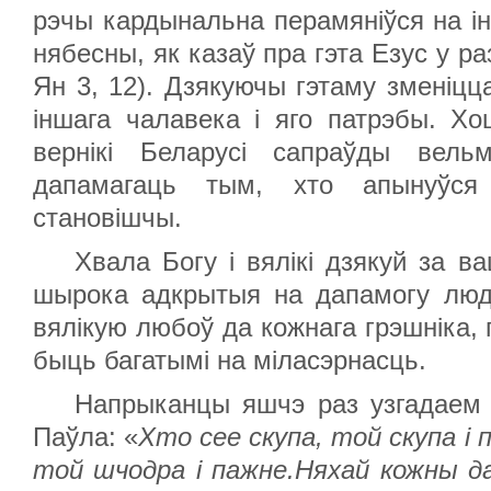
рэчы кардынальна перамяніўся на 
нябесны, як казаў пра гэта Езус у 
Ян 3, 12). Дзякуючы гэтаму зменіцц
іншага чалавека і яго патрэбы. Х
вернікі Беларусі сапраўды вель
дапамагаць тым, хто апынуўс
становішчы.
Хвала Богу і вялікі дзякуй за в
шырока адкрытыя на дапамогу люд
вялікую любоў да кожнага грэшніка,
быць багатымі на міласэрнасць.
Напрыканцы яшчэ раз узгадаем 
Паўла: «
Хто сее скупа, той скупа і 
той шчодра і пажне.Няхай кожны д