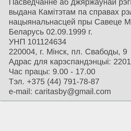
Пасведчанне аб джяржаўнай рэг
выдана Камітэтам па справах рэлі
нацыянальнасцей пры Савеце Мін
Беларусь 02.09.1999 г.
УНП 101124634
220004, г. Мінск, пл. Свабоды, 9
Адрас для карэспандэнцыі: 22013
Час працы: 9.00 - 17.00
Тэл. +375 (44) 791-78-87
e-mail: caritasby@gmail.com