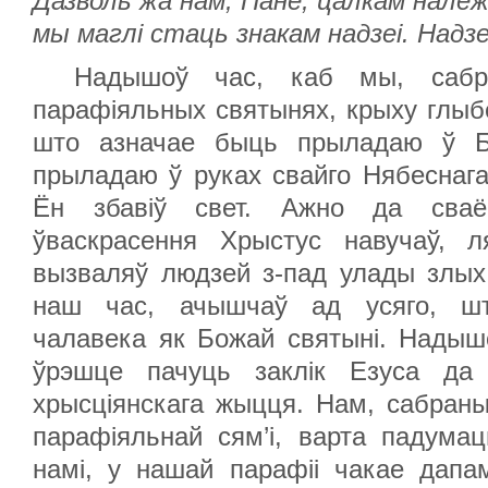
Дазволь жа нам, Пане, цалкам належ
мы маглі стаць знакам надзеі. Надзе
Надышоў час, каб мы, саб
парафіяльных святынях, крыху глыб
што азначае быць прыладаю ў Б
прыладаю ў руках свайго Нябеснаг
Ён збавіў свет. Ажно да сваё
ўваскрасення Хрыстус навучаў, л
вызваляў людзей з-пад улады злых д
наш час, ачышчаў ад усяго, шт
чалавека як Божай святыні. Надыш
ўрэшце пачуць заклік Езуса да 
хрысціянскага жыцця. Нам, сабран
парафіяльнай сям’і, варта падума
намі, у нашай парафіі чакае дапа