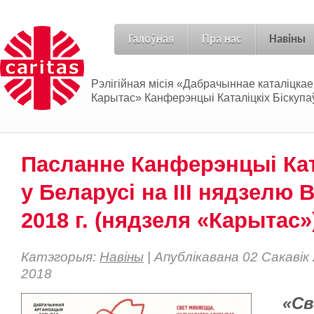
Галоўная
Пра нас
Навіны
Рэлігійная місія «Дабрачыннае каталіцка
Карытас» Канферэнцыі Каталіцкіх Біскупаў
Пасланне Канферэнцыі Кат
у Беларусі на III нядзелю 
2018 г. (нядзеля «Карытас»
Катэгорыя:
Навіны
| Апублікавана 02 Сакавік
2018
«Св