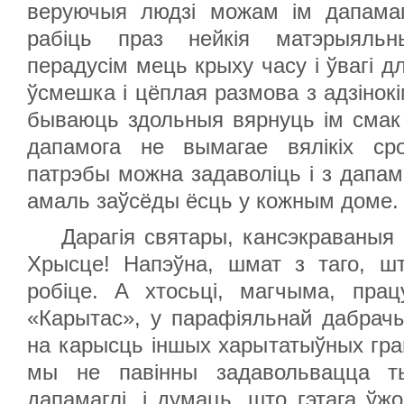
веруючыя людзі можам ім дапамаг
рабіць праз нейкія матэрыяльн
перадусім мець крыху часу і ўвагі д
ўсмешка і цёплая размова з адзінокі
бываюць здольныя вярнуць ім смак
дапамога не вымагае вялікіх ср
патрэбы можна задаволіць і з дапам
амаль заўсёды ёсць у кожным доме.
Дарагія святары, кансэкраваныя 
Хрысце! Напэўна, шмат з таго, ш
робіце. А хтосьці, магчыма, прац
«Карытас», у парафіяльнай дабрач
на карысць іншых харытатыўных грам
мы не павінны задавольвацца т
дапамаглі, і думаць, што гэтага ўжо