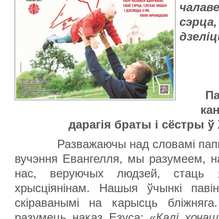
чалаве
сэрца,
дзеліцц
Па
ка
дарагія браты і сёстры ў
Разважаючы над словамі пап
вучэння Евангелля, мы разумеем, н
нас, веруючых людзей, стаць
хрысціянінам. Нашыя ўчынкі пав
скіраванымі на карысць бліжняг
разумець наказ Езуса: «
Калі хочаш