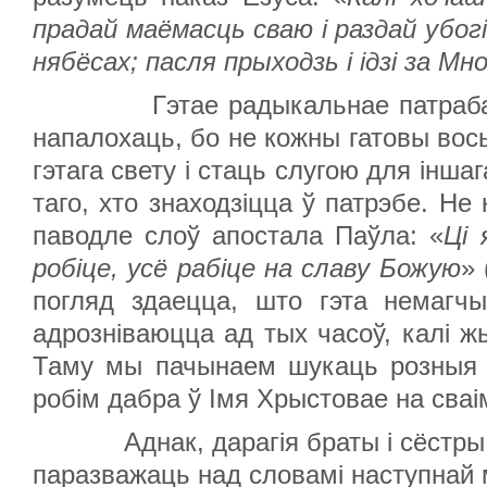
прадай маёмасць сваю і раздай убогі
нябёсах; пасля прыходзь і ідзі за Мн
Гэтае радыкальнае патраб
напалохаць, бо не кожны гатовы вос
гэтага свету і стаць слугою для інша
таго, хто знаходзіцца ў патрэбе. Не
паводле слоў
апостала Паўла: «
Ці 
робіце, усё рабіце на славу Божую
» 
погляд здаецца, што гэта немагчы
адрозніваюцца ад тых часоў, калі ж
Таму мы пачынаем шукаць розныя а
робім дабра ў Імя Хрыстовае на сва
Аднак, дарагія браты і сёстр
паразважаць над словамі наступнай 