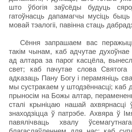
што ўбогія заўсёды будуць сяр
гатоўнасць дапамагчы мусіць быць
мовай тэалогіі, павінна стаць дабр
Сёння запрашаем вас перажыць
такім чынам, каб адчутае духоўнае
ад алтара за парог касцёла, вынесл
свет; каб пачутае слова Святога 
адказаць Пану Богу і перамяніць св
мы сустракаем у штодзённасці; каб д
прыносім на Божы алтар, пераменены
сталі крыніцаю нашай ахвярнасці 
знаходзіцца ў патрэбе. Ахвяра ў І
павялічваць хвалу ўсемагутна
благаслаўленнем для нас; каб суп