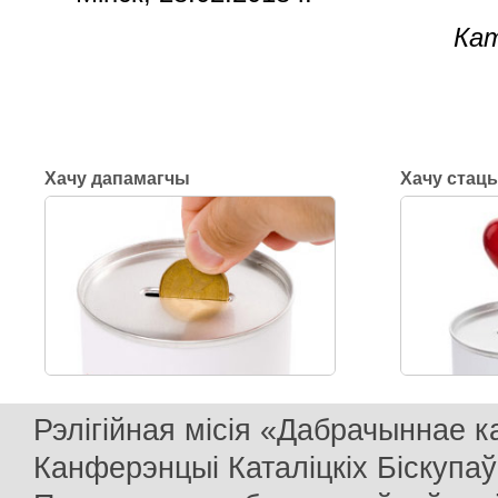
Кат
Хачу дапамагчы
Хачу стац
Рэлігійная місія «Дабрачыннае 
Канферэнцыі Каталіцкіх Біскупаў