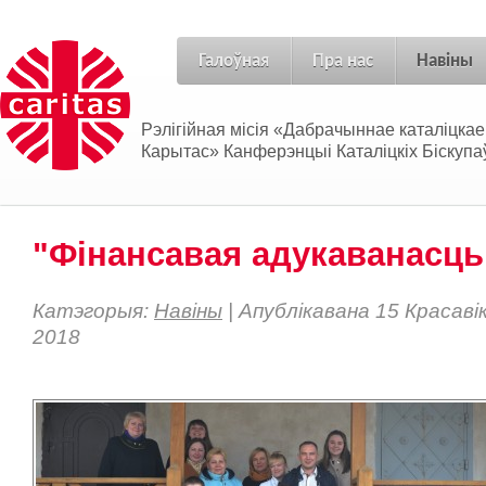
Галоўная
Пра нас
Навіны
Рэлігійная місія «Дабрачыннае каталіцка
Карытас» Канферэнцыі Каталіцкіх Біскупаў
"Фінансавая адукаванасць
Катэгорыя:
Навіны
| Апублікавана 15 Красаві
2018