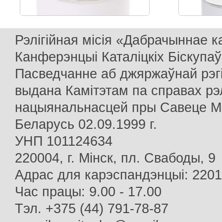
Рэлігійная місія «Дабрачыннае 
Канферэнцыі Каталіцкіх Біскупаў
Пасведчанне аб джяржаўнай рэг
выдана Камітэтам па справах рэлі
нацыянальнасцей пры Савеце Мін
Беларусь 02.09.1999 г.
УНП 101124634
220004, г. Мінск, пл. Свабоды, 9
Адрас для карэспандэнцыі: 22013
Час працы: 9.00 - 17.00
Тэл. +375 (44) 791-78-87