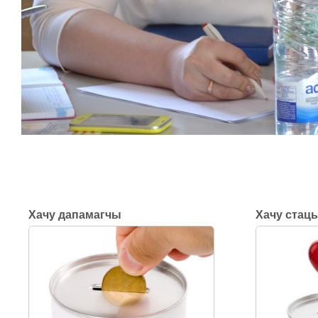
Хачу дапамагчы
Хачу стац