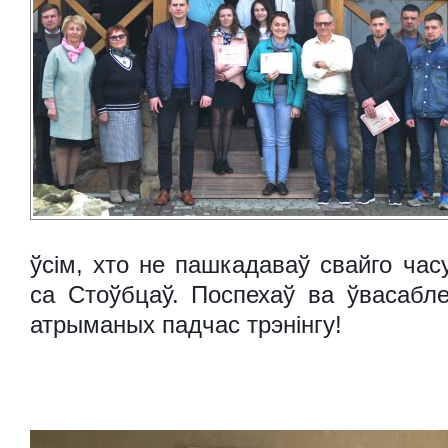
ўсім, хто не пашкадаваў свайго час
са Стоўбцаў.
Поспехаў ва ўвасабле
атрыманых падчас трэнінгу!