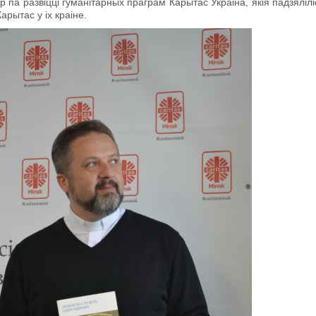
р па развіцці гуманітарных праграм Карытас Украіна, якія падзялілі
рытас у іх краіне.