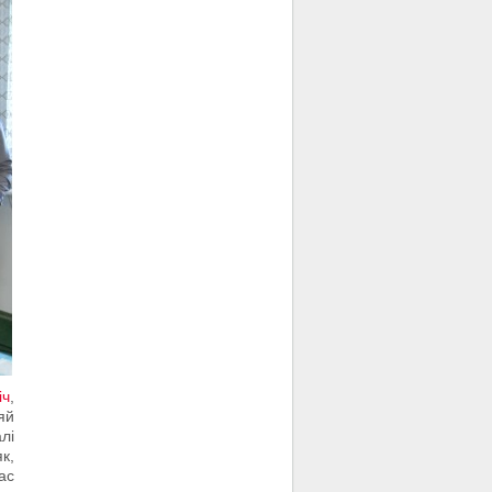
іч
,
яй
лі
к,
ас