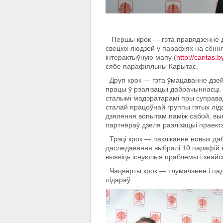
Першы крок — гэта правядзенне д
свецкіх людзей у парафіях на сён
інтерактыўную мапу (
http://caritas
сябе парафіяльны Карытас.
Другі крок — гэта ўмацаванне дзе
працы ў рэалізацыі дабрачыннасці. 
сталымі мадэратарамі пры суправа
сталай працоўнай группы гэтых лі
дзялення вопытам паміж сабой, выя
партнёраў дзеля раэлізацыі праект
Трэці крок — пакліканне новых да
даследавання выбралі 10 парафій на
выявіць існуючыя праблемы і знайсц
Чацвёрты крок — тлумачэнне і пад
лідараў.