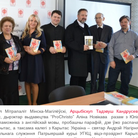
ітрапаліт Мінска-Магілёўскі,
Арцыбіскуп Тадэвуш Кандрусев
, дырэктар выдавецтва “ProChristo” Аліна Новікава разам з Юлі
паможніка з англійскай мовы, пробашчы парафій, дзе ўжо распача
тас, а таксама калегі з Карытас Украіна – cвятар Андрэй Нагірня
яльнага служэння Патрыяршай курыі УГКЦ, віцэ-прэзідэнт Карыт