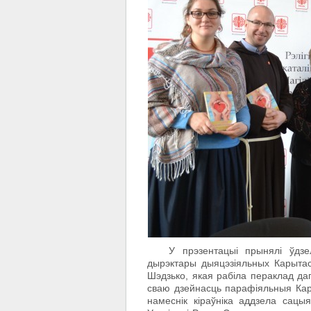
У прэзентацыі прынялі ўдзел М
дырэктары дыяцэзіяльных Карытас
Шэдзько, якая рабіла пераклад да
сваю дзейнасць парафіяльныя Кары
намеснік кіраўніка аддзела сацы