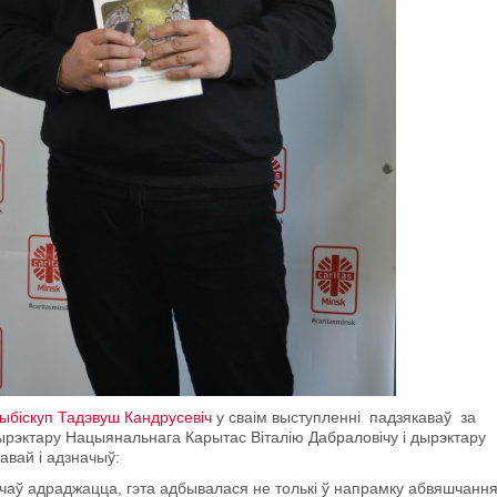
ыбіскуп Тадэвуш Кандрусевіч
у сваім выступленні падзякаваў за
ырэктару Нацыянальнага Карытас Віталію Дабраловічу і дырэктару
кавай і адзначыў:
пачаў адраджацца, гэта адбывалася не толькі ў напрамку абвяшчанн