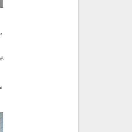
да
ў,
і