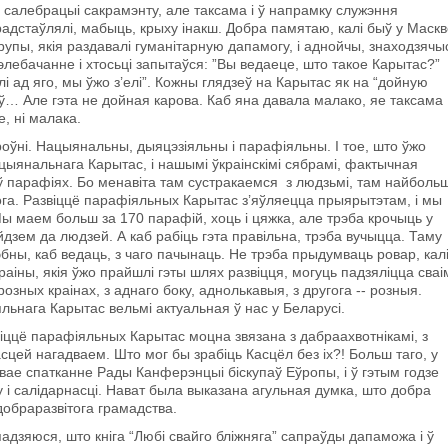
у салебрацыі сакрамэнту, але таксама і ў напрамку служэння
радстаўлялі, мабыць, крыху інакш. Добра памятаю, калі быў у Маск
групы, якія раздавалі гуманітарную дапамогу, і аднойчы, знаходзячы
элебачанне і хтосьці запытаўся: ”Вы ведаеце, што такое Карытас?”
і ад яго, мы ўжо з’елі”. Кожны глядзеў на Карытас як на “дойную
аў… Але гэта не дойная карова. Каб яна давала малако, яе таксама
е, ні малака.
роўні. Нацыянальны, дыяцэзіяльны і парафіяльны. І тое, што ўжо
ыянальнага Карытас, і нашымі ўкраінскімі сябрамі, фактычная
ў парафіях. Бо менавіта там сустракаемся з людзьмі, там найболь
ога. Развіццё парафіяльных Карытас з’яўляецца прыярытэтам, і мы
Мы маем больш за 170 парафій, хоць і цяжка, але трэба крочыць у
дзем да людзей. А каб рабіць гэта правільна, трэба вучыцца. Таму
бны, каб ведаць, з чаго пачынаць. Не трэба прыдумваць ровар, кал
аіны, якія ўжо прайшлі гэты шлях развіцця, могуць падзяліцца сваі
озных краінах, з аднаго боку, аднолькавыя, з другога -- розныя.
ьнага Карытас вельмі актуальная ў нас у Беларусі.
іццё парафіяльных Карытас моцна звязана з дабраахвотнікамі, з
сцей нагадваем. Што мог бы зрабіць Касцёл без іх?! Больш таго, у
ае спатканне Рады Канферэнцыі біскупаў Еўропы, і ў гэтым годзе
і салідарнасці. Нават была выказана агульная думка, што добра
добраразвітога грамадства.
падзяюся, што кніга “Любі свайго бліжняга” сапраўды дапаможа і ў