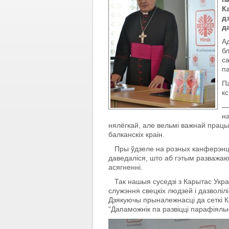
К
д
д
Ад
б
са
п
П
кс
—
н
нялёгкай, але вельмі важнай працы.
балканскіх краін.
Пры ўдзеле на розных канферэнцыя
даведаліся, што аб гэтым разважаю
асягненні.
Так нашыя суседзі з Карытас Укра
служэння свецкіх людзей і дазволіл
Дзякуючы прыналежнасці да сеткі К
“Дапаможнік па развіцці парафіяль