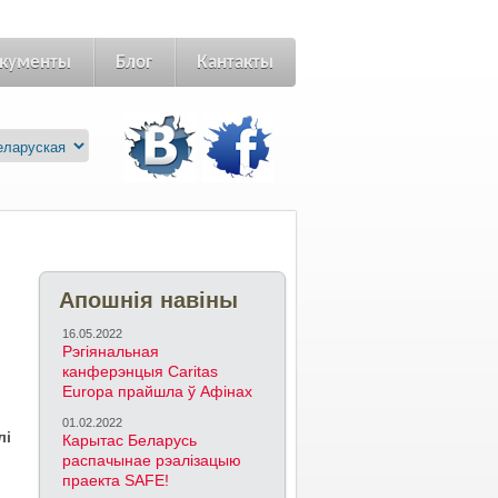
кументы
Блог
Кантакты
Апошнія навіны
16.05.2022
Рэгіянальная
канферэнцыя Caritas
Europa прайшла ў Афінах
01.02.2022
лі
Карытас Беларусь
распачынае рэалізацыю
праекта SAFE!