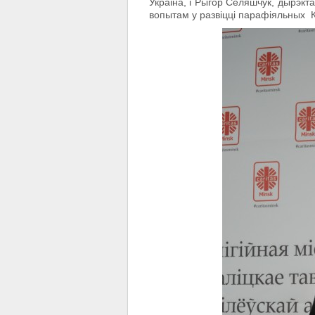
Украіна, і Рыгор Селяшчук, дырэкта
вопытам у развіцці парафіяльных Ка