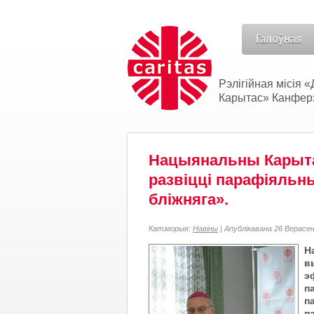
Галоўная
Рэлігійная місія
Карытас» Канферэн
Нацыянальны Карыта
развіцці парафіяльн
бліжняга».
Катэгорыя:
Навіны
| Апублікавана 26 Верасен
Н
в
э
п
п
п