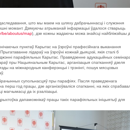
аследавання, што мы маем на шляху дабрачыннасці і служэння
няшні момант. Дзякуючы атрыманай інфармацыі ўдалося стварыць
.by/be/aboutus/map
), дзе кожны жадаючы можа знайсці найбліжэйшы 
йнічаючых пунктаў Карытас на ўзроўні прафесійнага выканання
Прыгатаванне лідараў на ўзроўні кожнай дыяцэзіі, якія сталі б
джэнні парафіяльных Карытас. Правядзенне адукацыйных семінара
дараў пры Нацыянальным Карытас, арганізацыя спатканняў дзеля
зды на міжнародныя канферэнцыі і трэнінгі, пошук мясцовых
аў.
брачынных супольнасцяў пры парафіях. Пасля праведзенага
 перш год працы, дзе арганізоўваліся спатканні, на якіх спрабавал
і магчымасці да іх рэалізацыі.
рыхтоўка дапаможнікаў працы такіх парафіяльных ініцыятыў для