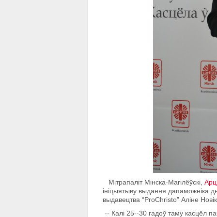
Мітрапаліт Мінска-Магілёўскі,
Арц
ініцыятыву выдання дапаможніка д
выдавецтва “ProChristo” Аліне Нові
-- Калі 25--30 гадоў таму касцёл 