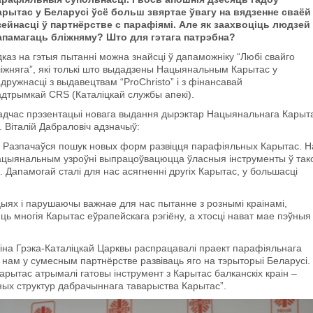
арытас у Беларусі ўсё больш звяртае ўвагу на вядзенне сваёй
зейнасці ў партнёрстве с парафіямі. Але як заахвоціць людзей
апамагаць бліжняму? Што для гэтага патрэбна?
каз на гэтыя пытанні можна знайсці ў дапаможніку “Любі свайго
ліжняга”, які толькі што выдадзены Нацыянальным Карытас у
дружнасці з выдавецтвам “ProChristo” і з фінансавай
адтрымкай CRS (Каталіцкай службы апекі).
адчас прэзентацыі новага выдання дырэктар Нацыянальнага Карыт
. Віталій Дабраловіч адзначыў:
 Разпачаўся пошук новых форм развіцця парафіяльных Карытас. Н
ацыянальным узроўні выпрацоўвацюцца ўласныя інструменты ў так
 Дапамогай сталі для нас асягненні другіх Карытас, у большасці
х і парушаючы важнае для нас пытанне з рознымі краінамі,
ць многія Карытас еўрапейскага рэгіёну, а хтосці нават мае пэўныя
іна Грэка-Каталіцкай Царквы распрацавалі праект парафіяльнага
і нам у сумесным партнёрстве развіваць яго на тэрыторыі Беларусі.
арытас атрымалі гатовы інструмент з Карытас балканскіх краін –
ных структур дабрачыннага таварыства Карытас”.