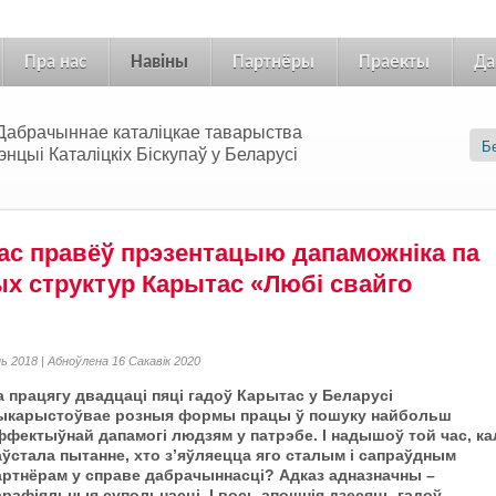
Пра нас
Навіны
Партнёры
Праекты
Да
 «Дабрачыннае каталіцкае таварыства
цыі Каталіцкіх Біскупаў у Беларусі
с правёў прэзентацыю дапаможніка па
ых структур Карытас «Любі свайго
ь 2018 | Абноўлена 16 Сакавік 2020
а працягу двадцаці пяці гадоў Карытас у Беларусі
ыкарыстоўвае розныя формы працы ў пошуку найбольш
ффектыўнай дапамогі людзям у патрэбе. І надышоў той час, ка
аўстала пытанне, хто з’яўляецца яго сталым і сапраўдным
артнёрам у справе дабрачыннасці? Адказ адназначны –
арафіяльныя супольнасці. І вось апошнія дзесяць гадоў