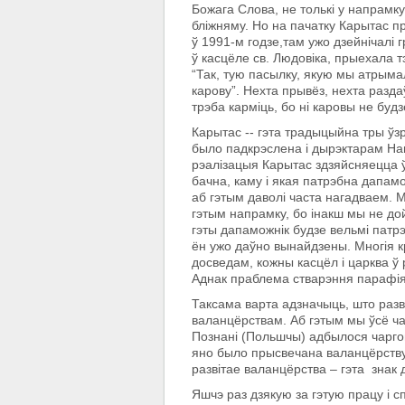
Божага Слова, не толькі у напрамк
бліжняму. Но на пачатку Карытас п
ў 1991-м годзе,там ужо дзейнічалі 
ў касцёле св. Людовіка, прыехала т
“Так, тую пасылку, якую мы атрымал
карову”. Нехта прывёз, нехта разд
трэба карміць, бо ні каровы не будз
Карытас -- гэта традыцыйна тры ўз
было падкрэслена і дырэктарам Нац
рэалізацыя Карытас здзяйсняецца 
бачна, каму і якая патрэбна дапам
аб гэтым даволі часта нагадваем. 
гэтым напрамку, бо інакш мы не дой
гэты дапаможнік будзе вельмі патрэ
ён ужо даўно вынайдзены. Многія кр
досведам, кожны касцёл і царква ў р
Аднак праблема стварэння парафіял
Таксама варта адзначыць, што разв
валанцёрствам. Аб гэтым мы ўсё ча
Познані (Польшчы) адбылося чаргов
яно было прысвечана валанцёрству 
развітае валанцёрства – гэта знак 
Яшчэ раз дзякую за гэтую працу і с