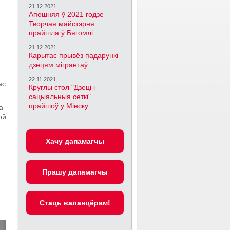
21.12.2021
Апошняя ў 2021 годзе
Творчая майстэрня
прайшла ў Бягомлі
21.12.2021
Карытас прывёз падарункі
дзецям мігрантаў
22.11.2021
ас
Круглы стол "Дзеці і
сацыяльныя сеткі"
прайшоў у Мінску
а
ой
Хачу дапамагчы
Прашу дапамагчы
Cтаць валанцёрам!