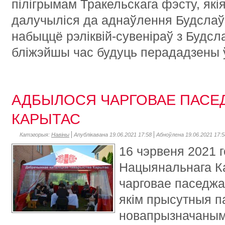
пілігрымам Тракельскага фэсту, якія
далучыліся да аднаўлення Будслаўс
набыццё рэліквій-сувеніраў з Будсл
бліжэйшы час будуць перададзены 
АДБЫЛОСЯ ЧАРГОВАЕ ПАСЕ
КАРЫТАС
Катэгорыя:
Навіны
Апублікавана 19.06.2021 17:58
Абноўлена 19.06.2021 17:5
16 чэрвеня 2021 г
Нацыянальнага К
чарговае паседжа
якім прысутныя п
новапрызначаным