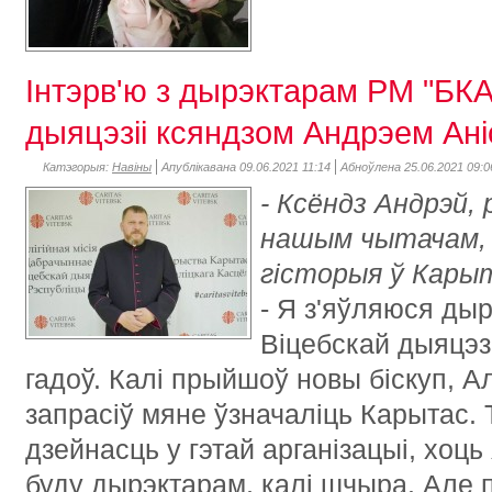
Інтэрв'ю з дырэктарам РМ "БКА
дыяцэзіі ксяндзом Андрэем Ані
Катэгорыя:
Навіны
Апублікавана 09.06.2021 11:14
Абноўлена 25.06.2021 09:0
- Ксёндз Андрэй, 
нашым чытачам, 
гісторыя ў Карыт
- Я з'яўляюся ды
Віцебскай дыяцэз
гадоў. Калі прыйшоў новы біскуп, Ал
запрасіў мяне ўзначаліць Карытас.
дзейнасць у гэтай арганізацыі, хоць
буду дырэктарам, калі шчыра. Але п