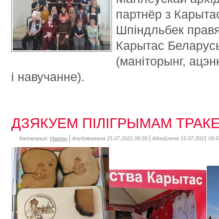
партнёр з Карытас
Шпіндльбек правя
Карытас Беларусь
(маніторынг, ацэ
і навучанне).
ДЗЯКУЕМ ПІЛІГРЫМАМ ТРАК
Катэгорыя:
Навіны
Апублікавана 15.07.2021 09:59
Абноўлена 15.07.2021 09:5