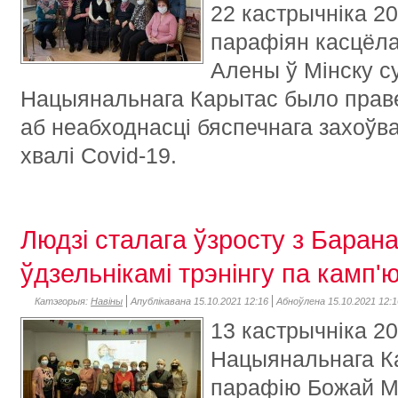
22 кастрычніка 2
парафіян касцёла
Алены ў Мінску с
Нацыянальнага Карытас было прав
аб неабходнасці бяспечнага захоўв
хвалі Covid-19.
Людзі сталага ўзросту з Барана
ўдзельнікамі трэнінгу па камп'
Катэгорыя:
Навіны
Апублікавана 15.10.2021 12:16
Абноўлена 15.10.2021 12:1
13 кастрычніка 20
Нацыянальнага Ка
парафію Божай Мі