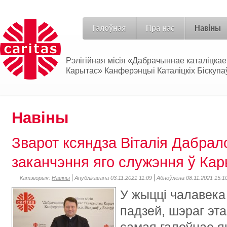
Галоўная
Пра нас
Навіны
Рэлігійная місія «Дабрачыннае каталіцка
Карытас» Канферэнцыі Каталіцкіх Біскупаў
Навіны
Зварот ксяндза Віталія Дабрал
заканчэння яго служэння ў Ка
Катэгорыя:
Навіны
Апублікавана 03.11.2021 11:09
Абноўлена 08.11.2021 15:1
У жыцці чалавек
падзей, шэраг эт