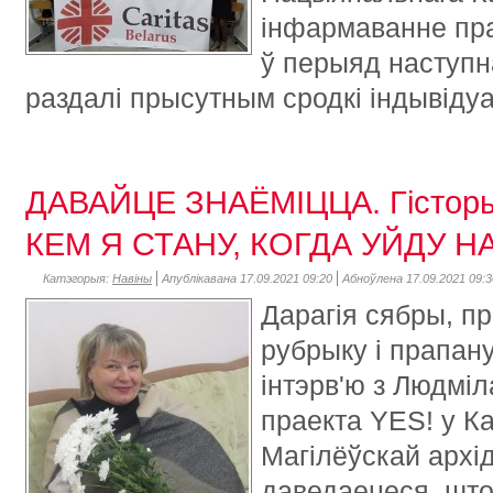
інфармаванне пр
ў перыяд наступна
раздалі прысутным сродкі індывіду
ДАВАЙЦЕ ЗНАЁМІЦЦА. Гісторы
КЕМ Я СТАНУ, КОГДА УЙДУ 
Катэгорыя:
Навіны
Апублікавана 17.09.2021 09:20
Абноўлена 17.09.2021 09:3
Дарагія сябры, п
рубрыку і прапан
інтэрв'ю з Людмі
праекта YES! у К
Магілёўскай архід
даведаецеся, што