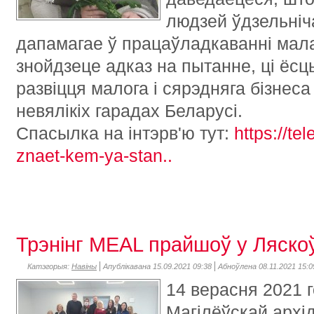
людзей ўдзельніч
дапамагае ў працаўладкаванні мал
знойдзеце адказ на пытанне, ці ёс
развіцця малога і сярэдняга бізнес
невялікіх гарадах Беларусі.
Спасылка на інтэрв'ю тут:
https://te
znaet-kem-ya-stan..
Трэнінг MEAL прайшоў у Ляско
Катэгорыя:
Навіны
Апублікавана 15.09.2021 09:38
Абноўлена 08.11.2021 15:0
14 верасня 2021 
Магілёўскай архі