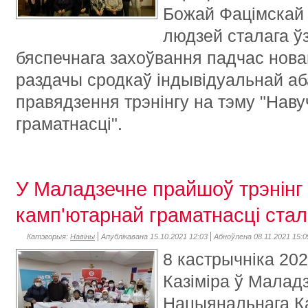
Божай Фацімскай
людзей сталага ў
бяспечнага захоўвання падчас новай
раздачы сродкаў індывідуальнай аб
правядзення трэнінгу на тэму "Нав
граматнасці".
У Маладзечне прайшоў трэнінг
камп'ютарнай граматнасці ста
Катэгорыя:
Навіны
Апублікавана 15.10.2021 12:03
Абноўлена 08.11.2021 15:0
8 кастрычніка 202
Казіміра ў Маладз
Нацыянальнага К