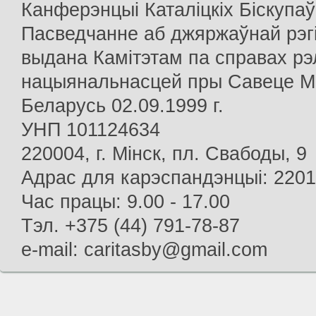
Канферэнцыі Каталіцкіх Біскупаў
Пасведчанне аб джяржаўнай рэг
выдана Камітэтам па справах рэлі
нацыянальнасцей пры Савеце Мін
Беларусь 02.09.1999 г.
УНП 101124634
220004, г. Мінск, пл. Свабоды, 9
Адрас для карэспандэнцыі: 22013
Час працы: 9.00 - 17.00
Тэл. +375 (44) 791-78-87
e-mail: caritasby@gmail.com