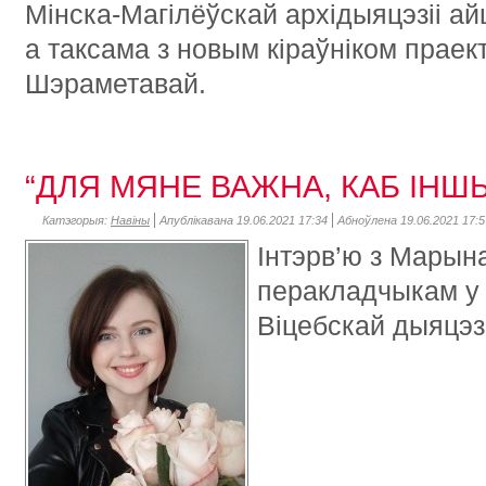
Мінска-Магілёўскай архідыяцэзіі а
а таксама з новым кіраўніком праек
Шэраметавай.
“ДЛЯ МЯНЕ ВАЖНА, КАБ ІН
Катэгорыя:
Навіны
Апублікавана 19.06.2021 17:34
Абноўлена 19.06.2021 17:5
Інтэрв’ю з Марын
перакладчыкам у
Віцебскай дыяцэзі