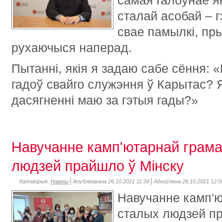
самая галоўнае я
сталай асобай – 
свае памылкі, пры
рухаючыся наперад.
Пытанні, якія я задаю сабе сёння: 
гадоў свайго служэння ў Карытас? 
дасягненні маю за гэтыя гады?»
Навучанне камп'ютарнай грама
людзей прайшло ў Мінску
Катэгорыя:
Навіны
Апублікавана 26.10.2021 11:34
Абноўлена 26.10.2021 12:0
Навучанне камп'ю
сталых людзей пр