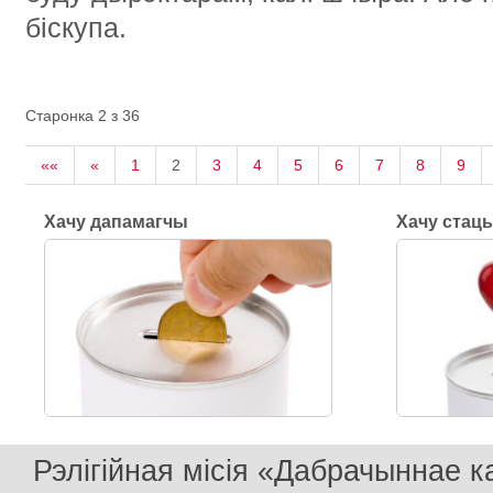
біскупа.
Старонка 2 з 36
««
«
1
2
3
4
5
6
7
8
9
Хачу дапамагчы
Хачу стац
Рэлігійная місія «Дабрачыннае 