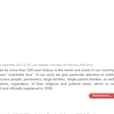
8 September 2013 11:18
Last Updated: Thursday, 08 February 2018 19:24
has its more than 100-year history in the world and exists in our countr
ns “charitable love”. In our work we give particular attention to child
income people, pensioners, large families, single-parent families, as wel
uations, regardless of their religious and political views, ethnic or ra
 and officially registered in 1990.
Read more ...