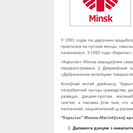
У 1991 годзе па даручэнні арцыбіс
практычна на пустым месцы, пакольк
пачыналася. З 1992 года «Карытас» 
«Карытас» Мінска ажыццяўляе сваю 
перарэгістравана ў Дзяржаўным к
«Дабрачыннае каталіцкае таварыства
Асноўнай мэтай дзейнасці "Карыта
патрабуючай частцы грамадства: дзе
развіцця, дзецям-сіротам, мала
сем'ям, а таксама ўсім тым, хто а
палітычнай, нацыянальнай ці расав
"Карытас" Мінска-Магілёўскаў ар
Дапамога дзецям з анкалагі