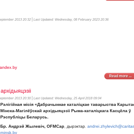
September 2013 20:32
Last Updated: Wednesday, 08 February 2023 20:36
yandex.by
Read more ...
архідыяцэзіі
September 2013 20:30
Last Updated: Wednesday, 25 April 2018 09:04
Рэлiгiйная мiсiя «Дабрачыннае каталiцкае таварыства Карыта
Мiнска-Магiлёўскай архiдыяцэзii Рыма-каталiцкага Касцёла ў
Рэспублiцы Беларусь.
Бр. Андрэй Жылевіч, OFMCap
, дырэктар.
andrei.zhylevich@carita
minsk.by