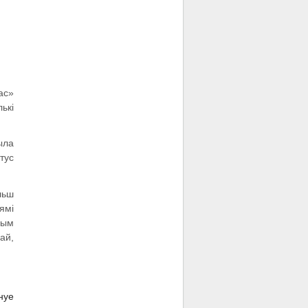
ас»
ькі
ыла
тус
льш
ямі
ным
ай,
нуе