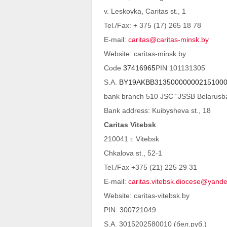
v. Leskovka, Caritas st., 1
Tel./Fax: + 375 (17) 265 18 78
E-mail:
caritas@caritas-minsk.by
Website: caritas-minsk.by
Code
37416965
PIN 101131305
S.A.
BY19AKBB31350000000215100
bank branch 510 JSC “JSSB Belarusb
Bank address: Kuibysheva st., 18
Caritas Vitebsk
210041 г. Vitebsk
Chkalova st., 52-1
Tel./Fax +375 (21) 225 29 31
E-mail:
caritas.vitebsk.diocese@yand
Website: caritas-vitebsk.by
PIN: 300721049
S.A. 3015202580010 (бел.руб.)