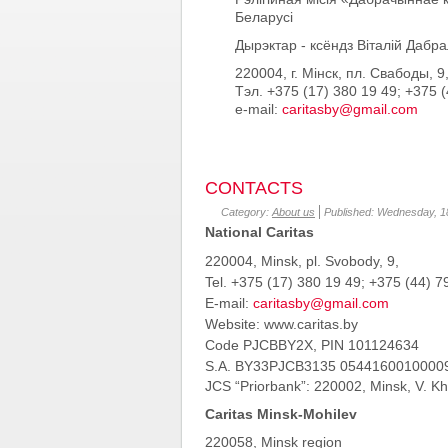
Беларусі
Дырэктар - ксёндз Віталій Дабра
220004, г. Мінск, пл. Свабоды, 9
Тэл. +375 (17) 380 19 49; +375 
e-mail:
caritasby@gmail.com
CONTACTS
Category:
About us
Published: Wednesday, 1
National Caritas
220004, Minsk, pl.
Svobody, 9,
Tel. +375 (17) 380 19 49; +375 (44) 7
E-mail:
caritasby@gmail.com
Website: www.caritas.by
Code PJCBBY
2
X
,
PIN
101124634
S.A.
BY33PJCB3135 0544160010000
JCS “Priorbank”: 220002, Minsk, V. Kh
Caritas Minsk-Mohilev
220058, Minsk region