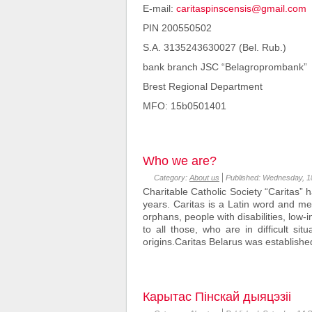
E-mail:
caritaspinscensis@gmail.com
PIN 200550502
S.A. 3135243630027 (Bel. Rub.)
bank branch JSC “Belagroprombank”
Brest Regional Department
MFO: 15b0501401
Who we are?
Category:
About us
Published: Wednesday, 1
Charitable Catholic Society “Caritas” 
years. Caritas is a Latin word and mea
orphans, people with disabilities, low-
to all those, who are in difficult sit
origins.Caritas Belarus was established
Карытас Пінскай дыяцэзіі