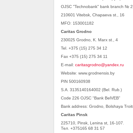
OJSC "Technobank" bank branch № 2 
210601 Vitebsk, Chapaeva st., 16
MFO: 153001182
Caritas Grodno
230025 Grodno, K. Marx st., 4
Tel. +375 (15) 275 34 12
Fax +375 (15) 275 34 11
E-mail:
caritasgrodno@yandex.ru
Website: www.grodnensis.by
PIN 500160938
S.A. 3135140164002 (Bel. Rub.)
Code 226 OJSC “Bank BelVEB”
Bank address: Grodno, Bolshaya Troits
Caritas Pinsk
225710, Pinsk, Lenina st, 16-107.
Тел. +375165 68 31 57