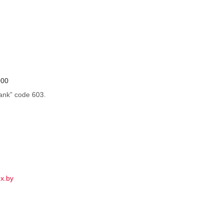
000
ank” code 603.
ex.by