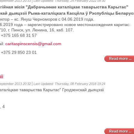
September 2013 20:33
Last Updated: Thursday, 24 February 2022 09:30
ігійная місія "Дабрачыннае каталіцкае таварыства Карытас"
скай дыяцэзіі Рыма-каталiцкага Касцёла ў Рэспублiцы Беларус
ктор – кс. Януш Черноморов с 04.06.2019 года.
6.2019 года – зарегистрировано новое местонахождения каритас:
10, г. Пинск, ул. Ленина, 16, каб. 107.
 +375 165 68 31 57
il:
caritaspinscensis@gmail.com
:
+375 29 850 23 01
Read more ...
іі
September 2013 20:32
Last Updated: Thursday, 08 February 2018 19:24
каталіцкае таварыства Карытас" Гродзенскай дыяцэзіі
, 4
Read more ...