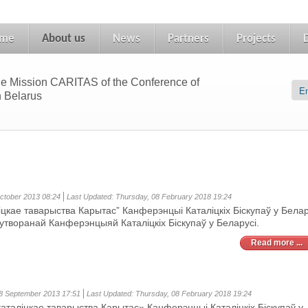
me
About us
News
Partners
Projects
le Mission CARITAS of the Conference of
n Belarus
October 2013 08:24
Last Updated: Thursday, 08 February 2018 19:24
іцкае таварыства Карытас” Канферэнцыі Каталіцкіх Біскупаў у Белар
 утворанай Канферэнцыяй Каталіцкіх Біскупаў у Беларусі.
Read more ...
8 September 2013 17:51
Last Updated: Thursday, 08 February 2018 19:24
каталіцкае таварыства Карытас» Канферэнцыі Каталіцкіх Біскупаў у