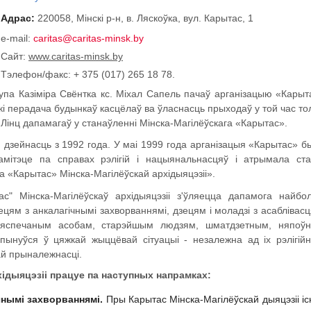
Адрас:
220058, Мінскі р-н, в. Ляскоўка, вул. Карытас, 1
e-mail:
caritas@caritas-minsk.by
Сайт:
www.caritas-minsk.by
Тэлефон/факс: + 375 (017) 265 18 78.
купа Казіміра Свёнтка кс. Міхал Сапель пачаў арганізацыю «Карыт
і перадача будынкаў касцёлаў ва ўласнасць прыходаў у той час тол
Лінц дапамагаў у станаўленні Мінска-Магілёўскага «Карытас».
дзейнасць з 1992 года. У маі 1999 года арганізацыя «Карытас» б
амітэце па справах рэлігій і нацыянальнасцяў і атрымала ста
 «Карытас» Мінска-Магілёўскай архідыяцэзіі».
с" Мінска-Магілёўскаў архідыяцэзіі з'ўляецца дапамога найбо
цям з анкалагічнымі захворваннямі, дзецям і моладзі з асаблівасц
забяспечаным асобам, старэйшым людзям, шматдзетным, няпоў
пынуўся ў цяжкай жыццёвай сітуацыі - незалежна ад іх рэлігійн
ай прыналежнасці.
хідыяцэзіі працуе па наступных напрамках:
чнымі захворваннямі.
Пры Карытас Мінска-Магілёўскай дыяцэзіі іс