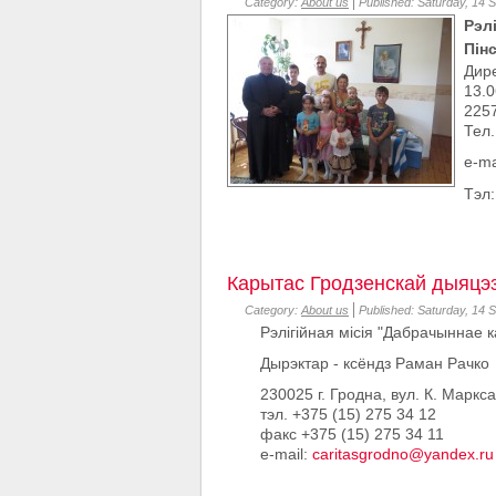
Category:
About us
Published: Saturday, 14 
Рэл
Пін
Дире
13.0
2257
Тел.
e-ma
Тэл
Карытас Гродзенскай дыяцэз
Category:
About us
Published: Saturday, 14 
Рэлігійная місія "Дабрачыннае 
Дырэктар - ксёндз Раман Рачко
230025 г. Гродна, вул. К. Маркса
тэл. +375 (15) 275 34 12
факс +375 (15) 275 34 11
e-mail:
caritasgrodno@yandex.ru