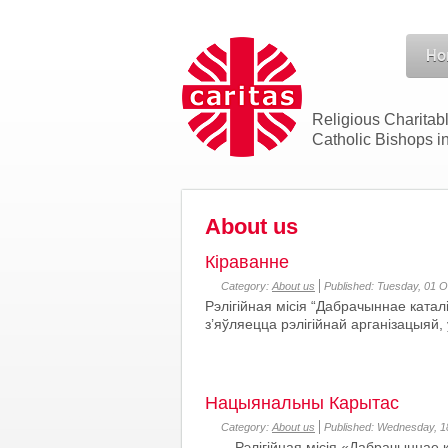
Ho
Religious Charitab
Catholic Bishops i
About us
Кіраванне
Category:
About us
Published: Tuesday, 01 
Рэлігійная місія “Дабрачыннае катал
з’яўляецца рэлігійнай арганізацыяй,
Нацыянальны Карытас
Category:
About us
Published: Wednesday, 1
Рэлігійная місія «Дабрачыннае 