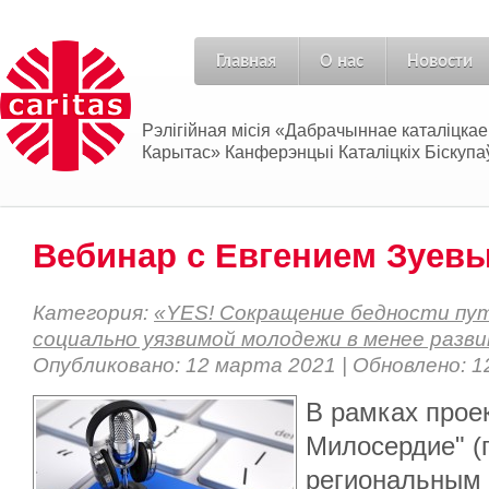
Главная
О нас
Новости
Рэлігійная місія «Дабрачыннае каталіцка
Карытас» Канферэнцыі Каталіцкіх Біскупаў
Вебинар с Евгением Зуев
Категория:
«YES! Сокращение бедности пу
социально уязвимой молодежи в менее разв
Опубликовано: 12 марта 2021 | Обновлено: 
В рамках прое
Милосердие" (г
региональным 