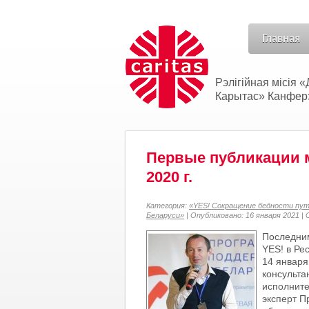
Главная
Рэлігійная місія
Карытас» Канферэн
Первые публикации м
2020 г.
Категория:
«YES! Сокращение бедности пут
Беларуси»
| Опубликовано: 16 января 2021 | 
Последним
YES! в Ре
14 января
консульта
исполните
эксперт П