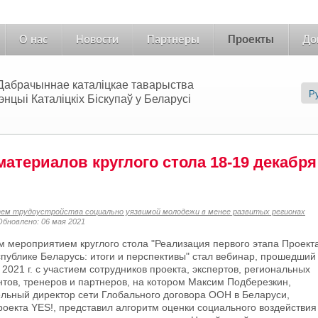
О нас
Новости
Партнеры
Проекты
До
 «Дабрачыннае каталіцкае таварыства
цыі Каталіцкіх Біскупаў у Беларусі
атериалов круглого стола 18-19 декабря
ем трудоустройства социально уязвимой молодежи в менее развитых регионах
Обновлено: 06 мая 2021
 мероприятием круглого стола "Реализация первого этапа Проект
спублике Беларусь: итоги и перспективы" стал вебинар, прошедший
 2021 г. с участием сотрудников проекта, экспертов, региональных
нтов, тренеров и партнеров, на котором Максим Подберезкин,
льный директор сети Глобального договора ООН в Беларуси,
роекта YES!, представил алгоритм оценки социального воздействия