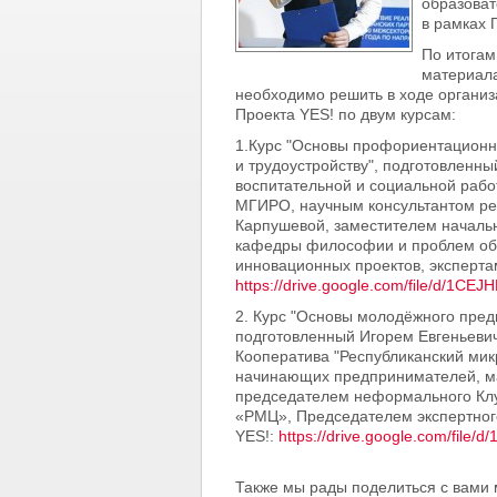
образоват
в рамках 
По итогам
материала
необходимо решить в ходе организ
Проекта YES! по двум курсам:
1.Курс "Основы профориентационн
и трудоустройству", подготовленн
воспитательной и социальной раб
МГИРО, научным консультантом ре
Карпушевой, заместителем началь
кафедры философии и проблем о
инновационных проектов,
эксперта
https://drive.google.com/file/d/
2. Курс "Основы молодёжного пред
подготовленный Игорем Евгеньеви
Кооператива "Республиканский ми
начинающих предпринимателей, ма
председателем неформального Клу
«РМЦ», Председателем экспертного
YES!:
https://drive.google.com/fi
Также мы рады поделиться с вами м