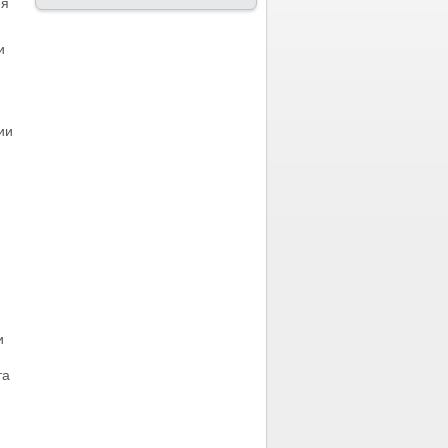
ия
и
ии
и
та