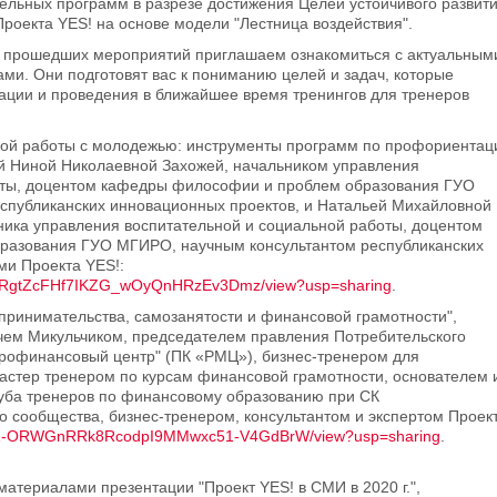
ельных программ в разрезе достижения Целей устойчивого развит
Проекта YES! на основе модели "Лестница воздействия".
 прошедших мероприятий приглашаем ознакомиться с актуальным
ми. Они подготовят вас к пониманию целей и задач, которые
ации и проведения в ближайшее время тренингов для тренеров
ой работы с молодежью: инструменты программ по профориентац
ый Ниной Николаевной Захожей, начальником управления
оты, доцентом кафедры философии и проблем образования ГУО
спубликанских инновационных проектов, и Натальей Михайловной
ника управления воспитательной и социальной работы,
доцентом
бразования ГУО
МГИРО,
научным консультантом республиканских
ми Проекта YES!
:
1CEJHRgtZcFHf7IKZG_wOyQnHRzEv3Dmz/view?usp=sharing
.
принимательства, самозанятости и финансовой грамотности",
чем Микульчиком, председателем правления Потребительского
крофинансовый центр" (ПК «РМЦ»), бизнес-тренером для
стер тренером по курсам финансовой грамотности, основателем 
ба тренеров по финансовому образованию при СК
 сообщества, бизнес-тренером, консультантом и экспертом Проек
le/d/1-ORWGnRRk8RcodpI9MMwxc51-V4GdBrW/view?usp=sharing
.
атериалами презентации "Проект YES! в СМИ в 2020 г.",