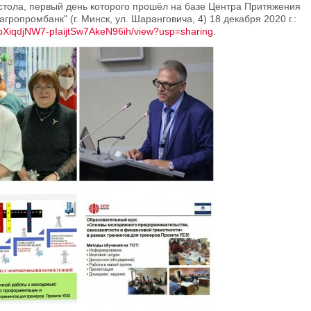
 стола, первый день которого прошёл на базе Центра Притяжения
ропромбанк" (г. Минск, ул. Шаранговича, 4) 18 декабря 2020 г.:
RlSpXiqdjNW7-pIaijtSw7AkeN96ih/view?usp=sharing
.