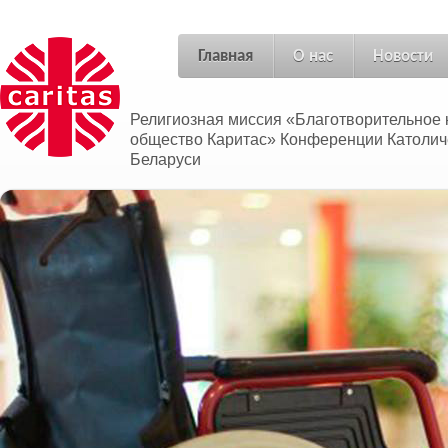
Главная
О нас
Новости
Религиозная миссия «Благотворительное 
общество Каритас» Конференции Католич
Беларуси
Адносіны без межаў