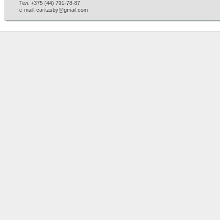
Тел. +375 (44) 791-78-87
e-mail: caritasby@gmail.com