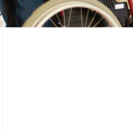
В Гомеле открылся Интег
образовательно-терапевти
10 сентября 2021 
торжественное от
образовательно-т
в Гомельском дом
инвалидов, созданного по проекту 
Милосердие" Гомель.
КАРИТАС – ЭТО ДОБРОТА,